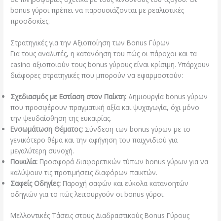
bonus γύροι πρέπει να παρουσιάζονται με ρεαλιστικές
προσδοκίες.
Στρατηγικές για την Αξιοποίηση των Bonus Γύρων
Για τους αναλυτές, η κατανόηση του πώς οι πάροχοι και τα
casino αξιοποιούν τους bonus γύρους είναι κρίσιμη. Υπάρχουν
διάφορες στρατηγικές που μπορούν να εφαρμοστούν:
Σχεδιασμός με Εστίαση στον Παίκτη:
Δημιουργία bonus γύρων
που προσφέρουν πραγματική αξία και ψυχαγωγία, όχι μόνο
την ψευδαίσθηση της ευκαιρίας.
Ενσωμάτωση Θέματος:
Σύνδεση των bonus γύρων με το
γενικότερο θέμα και την αφήγηση του παιχνιδιού για
μεγαλύτερη συνοχή.
Ποικιλία:
Προσφορά διαφορετικών τύπων bonus γύρων για να
καλύψουν τις προτιμήσεις διαφόρων παικτών.
Σαφείς Οδηγίες:
Παροχή σαφών και εύκολα κατανοητών
οδηγιών για το πώς λειτουργούν οι bonus γύροι.
Μελλοντικές Τάσεις στους Διαδραστικούς Bonus Γύρους