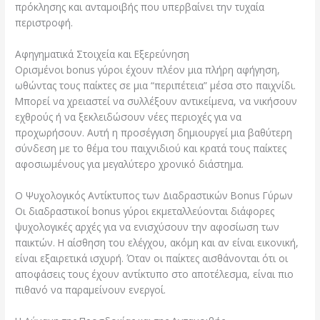
πρόκλησης και ανταμοιβής που υπερβαίνει την τυχαία
περιστροφή.
Αφηγηματικά Στοιχεία και Εξερεύνηση
Ορισμένοι bonus γύροι έχουν πλέον μια πλήρη αφήγηση,
ωθώντας τους παίκτες σε μια “περιπέτεια” μέσα στο παιχνίδι.
Μπορεί να χρειαστεί να συλλέξουν αντικείμενα, να νικήσουν
εχθρούς ή να ξεκλειδώσουν νέες περιοχές για να
προχωρήσουν. Αυτή η προσέγγιση δημιουργεί μια βαθύτερη
σύνδεση με το θέμα του παιχνιδιού και κρατά τους παίκτες
αφοσιωμένους για μεγαλύτερο χρονικό διάστημα.
Ο Ψυχολογικός Αντίκτυπος των Διαδραστικών Bonus Γύρων
Οι διαδραστικοί bonus γύροι εκμεταλλεύονται διάφορες
ψυχολογικές αρχές για να ενισχύσουν την αφοσίωση των
παικτών. Η αίσθηση του ελέγχου, ακόμη και αν είναι εικονική,
είναι εξαιρετικά ισχυρή. Όταν οι παίκτες αισθάνονται ότι οι
αποφάσεις τους έχουν αντίκτυπο στο αποτέλεσμα, είναι πιο
πιθανό να παραμείνουν ενεργοί.