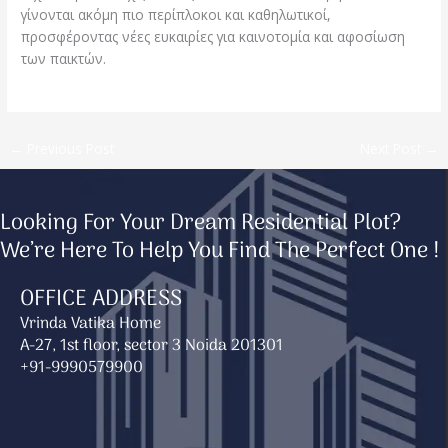
γίνονται ακόμη πιο περίπλοκοι και καθηλωτικοί,
προσφέροντας νέες ευκαιρίες για καινοτομία και αφοσίωση
των παικτών.
←
Previous Post
Next Post
→
Looking For Your Dream Residential Plot?
We’re Here To Help You Find The Perfect One !
OFFICE ADDRESS
Vrinda Vatika Home
A-27, 1st floor, sector 3 Noida 201301
+91-9990579900