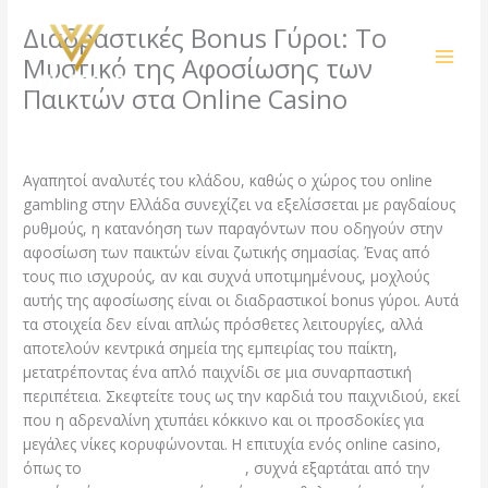
Skip
Διαδραστικές Bonus Γύροι: Το
to
content
Μυστικό της Αφοσίωσης των
Παικτών στα Online Casino
/
Uncategorized
/ By
amit@ehub.co.in
Αγαπητοί αναλυτές του κλάδου, καθώς ο χώρος του online
gambling στην Ελλάδα συνεχίζει να εξελίσσεται με ραγδαίους
ρυθμούς, η κατανόηση των παραγόντων που οδηγούν στην
αφοσίωση των παικτών είναι ζωτικής σημασίας. Ένας από
τους πιο ισχυρούς, αν και συχνά υποτιμημένους, μοχλούς
αυτής της αφοσίωσης είναι οι διαδραστικοί bonus γύροι. Αυτά
τα στοιχεία δεν είναι απλώς πρόσθετες λειτουργίες, αλλά
αποτελούν κεντρικά σημεία της εμπειρίας του παίκτη,
μετατρέποντας ένα απλό παιχνίδι σε μια συναρπαστική
περιπέτεια. Σκεφτείτε τους ως την καρδιά του παιχνιδιού, εκεί
που η αδρεναλίνη χτυπάει κόκκινο και οι προσδοκίες για
μεγάλες νίκες κορυφώνονται. Η επιτυχία ενός online casino,
όπως το
https://netbetcasino.gr/
, συχνά εξαρτάται από την