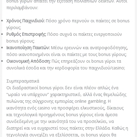
bonus γύρων απαιτεί την εξέταση πολλαπλών δεικτών. Αυτοί
περιλαμβάνουν:
Χρόνος Παιχνιδιού:
Πόσο χρόνο περνούν οι παίκτες σε bonus
γύρους;
Ρυθμός Επιστροφής:
Πόσο συχνά οι παίκτες ενεργοποιούν
bonus γύρους;
Ικανοποίηση Παικτών:
Μέσω ερευνών και ανατροφοδότησης,
πόσο ικανοποιημένοι είναι οι παίκτες με τους bonus γύρους;
Οικονομική Απόδοση:
Πώς επηρεάζουν οι bonus γύροι τα
συνολικά έσοδα και την κερδοφορία του παιχνιδιού/casino;
Συμπερασματικά
Οι διαδραστικοί bonus γύροι δεν είναι πλέον απλώς ένα
“ωραίο να υπάρχουν” χαρακτηριστικό, αλλά ένας θεμελιώδης
πυλώνας της σύγχρονης εμπειρίας online gambling. Η
ικανότητα ενός casino να προσφέρει ελκυστικούς, δίκαιους
και τεχνολογικά προηγμένους bonus γύρους είναι άμεσα
συνδεδεμένη με την ικανότητά του να προσελκύει, να
διατηρεί και να ευχαριστεί τους παίκτες στην Ελλάδα. Καθώς η
τεχνολογία συνεχίζει να εξελίσσεται, οι bonus γύροι θα