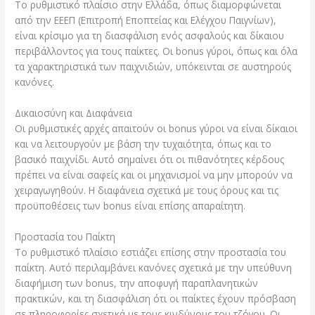
Το ρυθμιστικό πλαίσιο στην Ελλάδα, όπως διαμορφώνεται
από την ΕΕΕΠ (Επιτροπή Εποπτείας και Ελέγχου Παιγνίων),
είναι κρίσιμο για τη διασφάλιση ενός ασφαλούς και δίκαιου
περιβάλλοντος για τους παίκτες. Οι bonus γύροι, όπως και όλα
τα χαρακτηριστικά των παιχνιδιών, υπόκεινται σε αυστηρούς
κανόνες.
Δικαιοσύνη και Διαφάνεια
Οι ρυθμιστικές αρχές απαιτούν οι bonus γύροι να είναι δίκαιοι
και να λειτουργούν με βάση την τυχαιότητα, όπως και το
βασικό παιχνίδι. Αυτό σημαίνει ότι οι πιθανότητες κέρδους
πρέπει να είναι σαφείς και οι μηχανισμοί να μην μπορούν να
χειραγωγηθούν. Η διαφάνεια σχετικά με τους όρους και τις
προϋποθέσεις των bonus είναι επίσης απαραίτητη.
Προστασία του Παίκτη
Το ρυθμιστικό πλαίσιο εστιάζει επίσης στην προστασία του
παίκτη. Αυτό περιλαμβάνει κανόνες σχετικά με την υπεύθυνη
διαφήμιση των bonus, την αποφυγή παραπλανητικών
πρακτικών, και τη διασφάλιση ότι οι παίκτες έχουν πρόσβαση
σε πληροφορίες σχετικά με τους κινδύνους του τζόγου. Οι