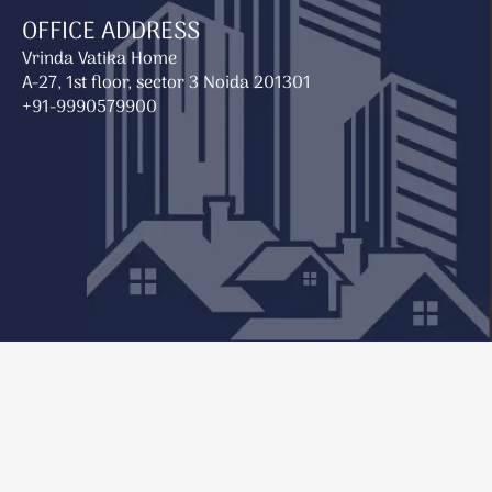
OFFICE ADDRESS
Vrinda Vatika Home
A-27, 1st floor, sector 3 Noida 201301
+91-9990579900