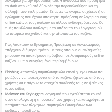
λογισμικό για την πρόσβασή του. Η ανωνυμία που προσφέρει
το dark web καθιστά δύσκολη την παρακολούθηση και τη
σύλληψη των εγκληματιών. Σε αυτές τις αγορές, οι χάκερς ή οι
εγκληματίες που έχουν αποκτήσει πρόσβαση σε λογαριασμούς
online καζίνο, τους πωλούν σε άλλους ενδιαφερόμενους. Οι
τιμές ποικίλλουν ανάλογα με το υπόλοιπο του λογαριασμού,
το ιστορικό παιχνιδιού και την αξιοπιστία του καζίνο.
Πώς Αποκτούν οι Εγκληματίες Πρόσβαση σε Λογαριασμούς;
Υπάρχουν διάφοροι τρόποι με τους οποίους οι εγκληματίες
μπορούν να αποκτήσουν πρόσβαση σε λογαριασμούς online
καζίνο. Οι πιο συνηθισμένοι περιλαμβάνουν:
Phishing:
Αποστολή παραπλανητικών email ή μηνυμάτων που
μοιάζουν να προέρχονται από το καζίνο, ζητώντας από τους
χρήστες να εισάγουν τα στοιχεία σύνδεσής τους σε ψεύτικες
ιστοσελίδες.
Malware και Keyloggers:
Λογισμικό που εγκαθίσταται κρυφά
στον υπολογιστή ή τη συσκευή του χρήστη και καταγράφει τα
πατήματα των πλήκτρων, συμπεριλαμβανομένων των
κωδικών πρόσβασης.