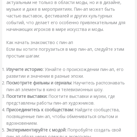
актуальным не только в области моды, но и в дизайне,
музыке и даже в мероприятиях. Пин-ап может быть
частью выставок, фестивалей и других культурных
событий, что делает его особенно привлекательным для
начинающих игроков в мире искусства и моды.
Как начать знакомство с пин-ап
Если вы хотите погрузиться в мир пин-ап, следуйте этим
простым шагам:
Изучите историю:
Узнайте о происхождении пин-ап, его
развитии и значении в разные эпохи.
Посмотрите фильмы и сериалы:
Научитесь распознавать
пин-ап элементы в кино и телевизионных шоу.
Посетите выставки:
Посетите выставки и музеи, где
представлены работы пин-ап художников.
Присоединитесь к сообществам:
Найдите сообщества,
посвященные пин-ап, чтобы обмениваться опытом и
вдохновением.
Экспериментируйте с модой:
Попробуйте создать свой
пин-ап образ через одежду и аксессуары.