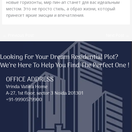
новые горизонты, мир пин-ап станет для вас идеальным
местом. Это не просто стиль, а образ жизни, который
принесет яркие эмоции и впечатления.
←
Previous Post
Next Post
→
Looking For Your Dream Residential Plot?
We’re Here To Help You Find The Perfect One !
OFFICE ADDRESS
Vrinda Vatika Home
A-27, 1st floor, sector 3 Noida 201301
+91-9990579900