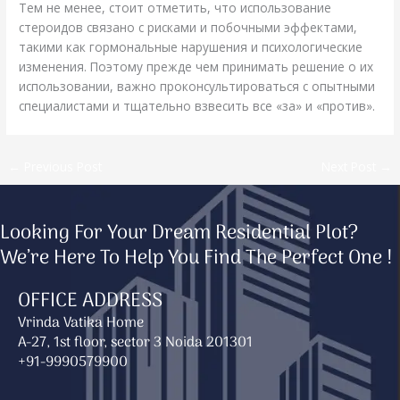
Тем не менее, стоит отметить, что использование
стероидов связано с рисками и побочными эффектами,
такими как гормональные нарушения и психологические
изменения. Поэтому прежде чем принимать решение о их
использовании, важно проконсультироваться с опытными
специалистами и тщательно взвесить все «за» и «против».
←
Previous Post
Next Post
→
Looking For Your Dream Residential Plot?
We’re Here To Help You Find The Perfect One !
OFFICE ADDRESS
Vrinda Vatika Home
A-27, 1st floor, sector 3 Noida 201301
+91-9990579900