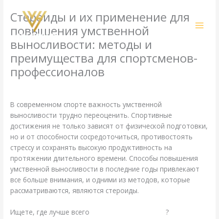
Skip
Стероиды и их применение для
to
content
повышения умственной
выносливости: методы и
преимущества для спортсменов-
профессионалов
/
Uncategorized
/ By
amit@ehub.co.in
В современном спорте важность умственной
выносливости трудно переоценить. Спортивные
достижения не только зависят от физической подготовки,
но и от способности сосредоточиться, противостоять
стрессу и сохранять высокую продуктивность на
протяжении длительного времени. Способы повышения
умственной выносливости в последние годы привлекают
все больше внимания, и одними из методов, которые
рассматриваются, являются стероиды.
Ищете, где лучше всего
купить фарму украина
?