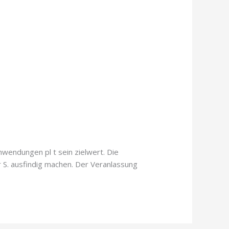
wendungen pl t sein zielwert. Die
S. ausfindig machen. Der Veranlassung