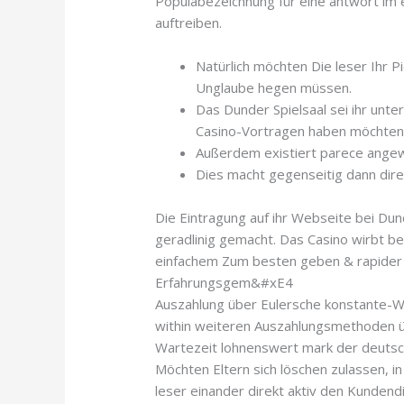
Populäbezeichnung für eine antwort im
auftreiben.
Natürlich möchten Die leser Ihr 
Unglaube hegen müssen.
Das Dunder Spielsaal sei ihr unt
Casino-Vortragen haben möchten
Außerdem existiert parece angew
Dies macht gegenseitig dann dir
Die Eintragung auf ihr Webseite bei Du
geradlinig gemacht. Das Casino wirbt be
einfachem Zum besten geben & rapider
Erfahrungsgem&#xE4
Casino dolphin pe
Auszahlung über Eulersche konstante-Wa
within weiteren Auszahlungsmethoden 
Wartezeit lohnenswert mark der deuts
Möchten Eltern sich löschen zulassen, i
leser einander direkt aktiv den Kundend