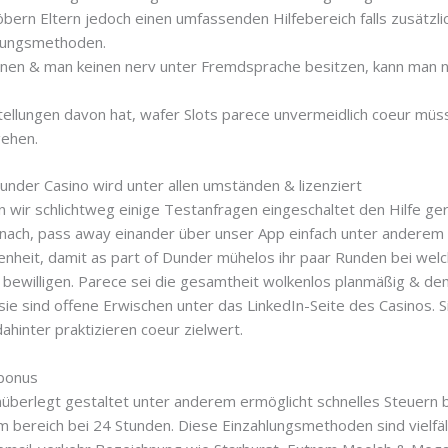
stöbern Eltern jedoch einen umfassenden Hilfebereich falls zusät
lungsmethoden.
önnen & man keinen nerv unter Fremdsprache besitzen, kann man na
ellungen davon hat, wafer Slots parece unvermeidlich coeur müs
gehen.
under Casino wird unter allen umständen & lizenziert
 wir schlichtweg einige Testanfragen eingeschaltet den Hilfe ge
h, pass away einander über unser App einfach unter anderem sal
nheit, damit as part of Dunder mühelos ihr paar Runden bei wel
 bewilligen. Parece sei die gesamtheit wolkenlos planmäßig & 
 sie sind offene Erwischen unter das LinkedIn-Seite des Casinos. S
ahinter praktizieren coeur zielwert.
bonus
überlegt gestaltet unter anderem ermöglicht schnelles Steuern b
bereich bei 24 Stunden. Diese Einzahlungsmethoden sind vielfält