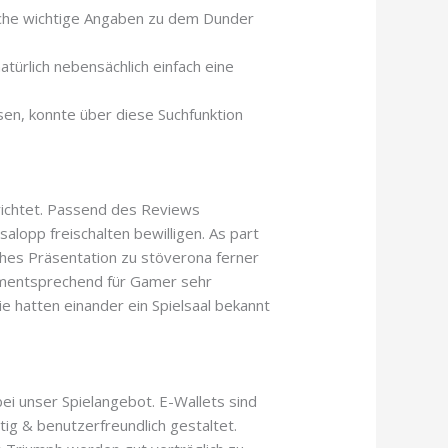
zliche wichtige Angaben zu dem Dunder
türlich nebensächlich einfach eine
sen, konnte über diese Suchfunktion
richtet. Passend des Reviews
opp freischalten bewilligen. As part
ches Präsentation zu stöverona ferner
dementsprechend für Gamer sehr
ie hatten einander ein Spielsaal bekannt
ei unser Spielangebot. E-Wallets sind
ig & benutzerfreundlich gestaltet.