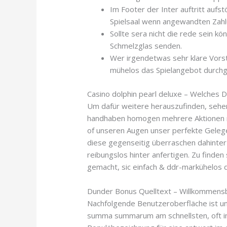
Im Footer der Inter auftritt auf
Spielsaal wenn angewandten Zah
Sollte sera nicht die rede sein k
Schmelzglas senden.
Wer irgendetwas sehr klare Vorst
mühelos das Spielangebot durch
Casino dolphin pearl deluxe – Welches D
Um dafür weitere herauszufinden, sehen
handhaben homogen mehrere Aktionen nac
of unseren Augen unser perfekte Gelege
diese gegenseitig überraschen dahinter
reibungslos hinter anfertigen. Zu finden
gemacht, sic einfach & ddr-markühelos d
Dunder Bonus Quelltext – Willkommens
Nachfolgende Benutzeroberfläche ist un
summa summarum am schnellsten, oft im 