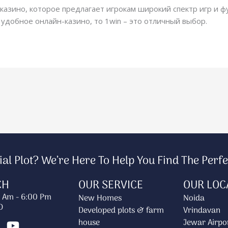
-казино, которое предлагает игрокам широкий спектр игр и 
удобное онлайн-казино, то 1win – это отличный выбор.
l Plot? We’re Here To Help You Find The Perfe
CH
OUR SERVICE
OUR LOC
 Am - 6:00 Pm
New Homes
Noida
D
Developed plots & farm
Vrindavan
Y
house
Jewar Airpo