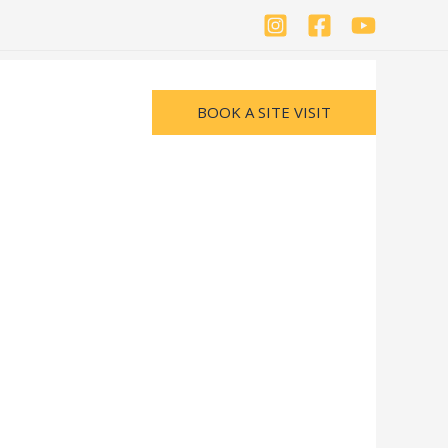
BOOK A SITE VISIT
er
Contact Us