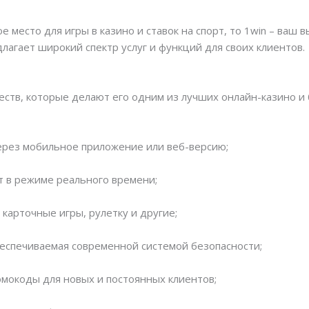
 место для игры в казино и ставок на спорт, то 1win – ваш 
длагает широкий спектр услуг и функций для своих клиентов.
ств, которые делают его одним из лучших онлайн-казино и б
через мобильное приложение или веб-версию;
т в режиме реального времени;
 карточные игры, рулетку и другие;
обеспечиваемая современной системой безопасности;
омокоды для новых и постоянных клиентов;