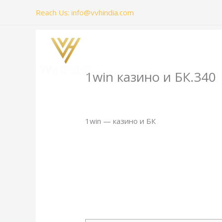
Skip
Reach Us: info@vvhindia.com
to
content
1win казино и БК.340
/
Uncategorized
/ By
amit@ehub.co.in
1win — казино и БК