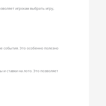
позволяет игрокам выбрать игру,
ие события. Это особенно полезно
ы и ставки на лото. Это позволяет