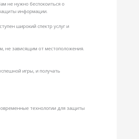
ам не нужно беспокоиться о
я защиты информации.
ступен широкий спектр услуг и
ям, не зависящим от местоположения.
успешной игры, и получать
т современные технологии для защиты