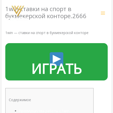
Skip
1win ставки на спорт в
to
content
букмекерской конторе.2666
/
Uncategorized
/ By
amit@ehub.co.in
1win — ставки на спорт в букмекерской конторе
ИГРАТЬ
Содержимое
Преимущества работы с 1win