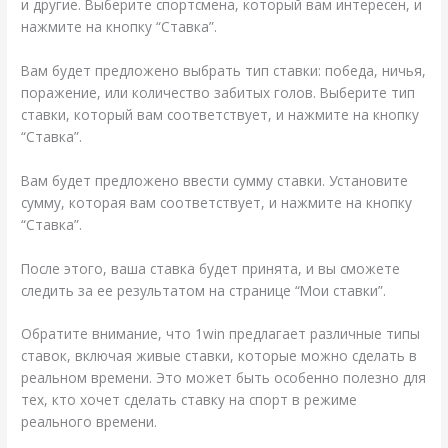
и другие. Выберите спортсмена, который вам интересен, и
нажмите на кнопку “Ставка”.
Вам будет предложено выбрать тип ставки: победа, ничья,
поражение, или количество забитых голов. Выберите тип
ставки, который вам соответствует, и нажмите на кнопку
“Ставка”.
Вам будет предложено ввести сумму ставки. Установите
сумму, которая вам соответствует, и нажмите на кнопку
“Ставка”.
После этого, ваша ставка будет принята, и вы сможете
следить за ее результатом на странице “Мои ставки”.
Обратите внимание, что 1win предлагает различные типы
ставок, включая живые ставки, которые можно сделать в
реальном времени. Это может быть особенно полезно для
тех, кто хочет сделать ставку на спорт в режиме
реального времени.