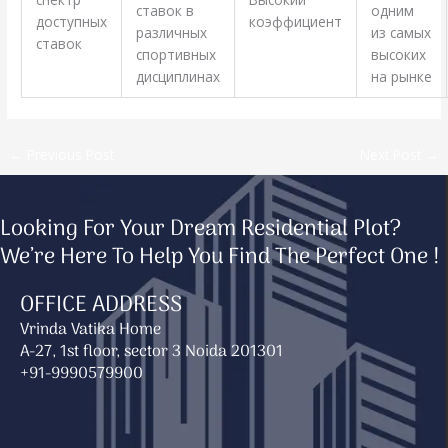
ставок в
одним
доступных
коэффициент
различных
из самых
ставок
спортивных
высоких
дисциплинах
на рынке
←
Previous Post
Next Post
→
Looking For Your Dream Residential Plot?
We’re Here To Help You Find The Perfect One !
OFFICE ADDRESS
Vrinda Vatika Home
A-27, 1st floor, sector 3 Noida 201301
+91-9990579900