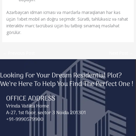
Azərbaycan idman icması və mərclərlə maraqlanan hər kəs
üçün 1xbet mobil ən doğru seçimdir. Sürətli, təhlükəsiz və rahat
interaktiv mərc təcrübəsi üçün bu tətbiqi sınamaq məsləhət
görülür.
←
Previous Post
Next Post
→
Looking For Your Dream Residential Plot?
We’re Here To Help You Find The Perfect One !
OFFICE ADDRESS
Vrinda Vatika Home
A-27, 1st floor, sector 3 Noida 201301
+91-9990579900