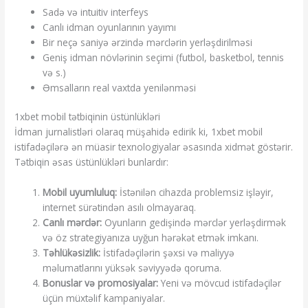
Sadə və intuitiv interfeys
Canlı idman oyunlarının yayımı
Bir neçə saniyə ərzində mərclərin yerləşdirilməsi
Geniş idman növlərinin seçimi (futbol, basketbol, tennis
və s.)
Əmsalların real vaxtda yenilənməsi
1xbet mobil tətbiqinin üstünlükləri
İdman jurnalistləri olaraq müşahidə edirik ki, 1xbet mobil
istifadəçilərə ən müasir texnologiyalar əsasında xidmət göstərir.
Tətbiqin əsas üstünlükləri bunlardır:
Mobil uyumluluq:
İstənilən cihazda problemsiz işləyir,
internet sürətindən asılı olmayaraq.
Canlı mərclər:
Oyunların gedişində mərclər yerləşdirmək
və öz strategiyanıza uyğun hərəkət etmək imkanı.
Təhlükəsizlik:
İstifadəçilərin şəxsi və maliyyə
məlumatlarını yüksək səviyyədə qoruma.
Bonuslar və promosiyalar:
Yeni və mövcud istifadəçilər
üçün müxtəlif kampaniyalar.