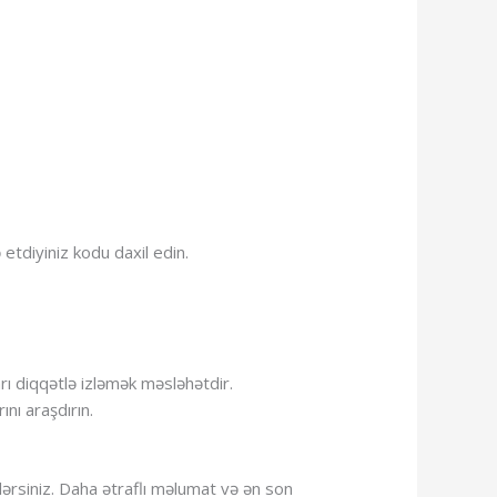
etdiyiniz kodu daxil edin.
rı diqqətlə izləmək məsləhətdir.
nı araşdırın.
ərsiniz. Daha ətraflı məlumat və ən son