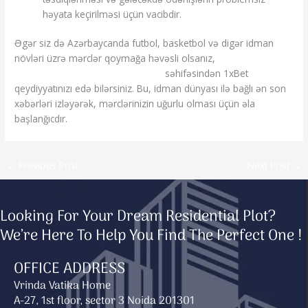
həyata keçirilməsi üçün vacibdir.
Əgər siz də Azərbaycanda futbol, basketbol və digər idman
növləri üzrə mərclər qoymağa həvəsli olsanız,
https://1xbetaze.com/registration/
səhifəsindən 1xBet
qeydiyyatınızı edə bilərsiniz. Bu, idman dünyası ilə bağlı ən son
xəbərləri izləyərək, mərclərinizin uğurlu olması üçün əla
başlanğıcdır.
←
Previous Post
Next Post
→
Looking For Your Dream Residential Plot?
We’re Here To Help You Find The Perfect One !
OFFICE ADDRESS
Vrinda Vatika Home
A-27, 1st floor, sector 3 Noida 201301