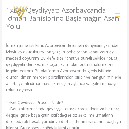
Skip
1xBet Qeydiyyat: Azərbaycanda
to
content
İdman Bahislərinə Başlamağın Asan
Yolu
/
Uncategorized
/ By
amit@ehub.co.in
İdman jurnalisti kimi, Azərbaycanda idman dünyasını yaxından
izləyir və oxucularıma ən yaxşı mənbələrdən xəbər verməyi
məqsəd qoyuram. Bu dəfə sizə rahat və sürətli şəkildə 1xBet
qeydiyyatından keçmək üçün lazım olan bütün məlumatları
təqdim edirəm. Bu platforma Azərbaycanda geniş istifadə
olunan idman mərcləri portallarından biridir və hər gün minlərlə
azərbaycanlı idman həvəskarı üçün əyləncə və gəlir mənbəyi
rolunu oynayır.
1xBet Qeydiyyat Prosesi Nədir?
1xBet platformasında qeydiyyat etmək çox sadədir və bir neçə
dəqiqə içində başa çatır. İstifadəçilər öz şəxsi məlumatlarını
daxil edərək hesab yaradır və dərhal idman mərclərinə başlaya
bilərlər. Bu proses aşağıdakı kimi aparılır: