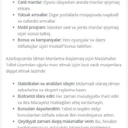
Canlı mərclər:
Oyunu izləyərkən anında mərclər qoymaq
imkanı.
Yüksək əmsallar:
Digər portallarla müqayisədə rəqabətli
və cəlbedici əmsallar.
Mobil proqram:
İstənilən vaxt və yerdə mərclər qoymaq
üçün xüsusi tətbiq.
Bonus və kampaniyalar:
Yeni oyunçular və daimi
istifadəçilər üçün müxtəlif bonus təklifləri.
Azərbaycanda İdman Mərclərinə Başlamaq üçün Məsləhətlər
1xBet üzərindən uğurlu mərc etmək üçün bəzi vacib məqamlara
diqqət etmək lazımdır:
Statistikaları və analizləri izləyin:
Mütəmadi olaraq idman
xəbərlərinə və ekspert rəylərinə baxın.
Büdcənizi idarə edin:
Hər zaman məsuliyyətlə mərc edin
və itirə biləcəyiniz məbləğdən artıq xərcləməyin.
Bonusları dəyərləndirin:
1xBet-in təqdim etdiyi
bonuslardan istifadə edərək ilkin investisiyanızı artırın.
Qeydiyyat zamanı dəqiq məlumatlar verin:
Bu, hesabın
təsdiqlənməsi və gələcəkdə ödənişlərin problemsiz