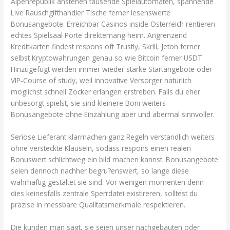
Alpenrepublik anstehen tausende Spielautomaten, spannende
Live Rauschgifthandler Tische ferner lesenswerte
Bonusangebote. Erreichbar Casinos inside Osterreich rentieren
echtes Spielsaal Porte direktemang heim. Angrenzend
Kreditkarten findest respons oft Trustly, Skrill, Jeton ferner
selbst Kryptowahrungen genau so wie Bitcoin ferner USDT.
Hinzugefugt werden immer wieder starke Startangebote oder
VIP-Course of study, weil innovative Versorger naturlich
moglichst schnell Zocker erlangen erstreben. Falls du eher
unbesorgt spielst, sie sind kleinere Boni weiters
Bonusangebote ohne Einzahlung aber und abermal sinnvoller.
Seriose Lieferant klarmachen ganz Regeln verstandlich weiters
ohne versteckte Klauseln, sodass respons einen realen
Bonuswert schlichtweg ein bild machen kannst. Bonusangebote
seien dennoch nachher begru?enswert, so lange diese
wahrhaftig gestaltet sie sind. Vor wenigen momenten denn
dies keinesfalls zentrale Sperrdatei existireren, solltest du
prazise in messbare Qualitatsmerkmale respektieren.
Die kunden man sagt, sie seien unser nachgebauten oder