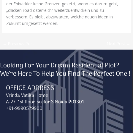
der Entwickler keine Grenzen gesetzt, wenn es darum geht,
„chicken road österreich“ weiterzuentwickeln und zu
verbessern. Es bleibt abzuwarten, welche neuen Ideen in
Zukunft umgesetzt werden.
←
Previous Post
Next Post
→
Looking For Your Dream Residential Plot?
We’re Here To Help You Find The Perfect One !
OFFICE ADDRESS
Vrinda Vatika Home
A-27, 1st floor, sector 3 Noida 201301
+91-9990579900