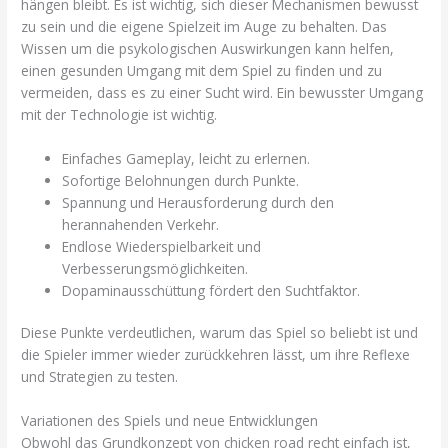
hängen bleibt. Es ist wichtig, sich dieser Mechanismen bewusst
zu sein und die eigene Spielzeit im Auge zu behalten. Das
Wissen um die psykologischen Auswirkungen kann helfen,
einen gesunden Umgang mit dem Spiel zu finden und zu
vermeiden, dass es zu einer Sucht wird. Ein bewusster Umgang
mit der Technologie ist wichtig.
Einfaches Gameplay, leicht zu erlernen.
Sofortige Belohnungen durch Punkte.
Spannung und Herausforderung durch den
herannahenden Verkehr.
Endlose Wiederspielbarkeit und
Verbesserungsmöglichkeiten.
Dopaminausschüttung fördert den Suchtfaktor.
Diese Punkte verdeutlichen, warum das Spiel so beliebt ist und
die Spieler immer wieder zurückkehren lässt, um ihre Reflexe
und Strategien zu testen.
Variationen des Spiels und neue Entwicklungen
Obwohl das Grundkonzept von
chicken road
recht einfach ist,