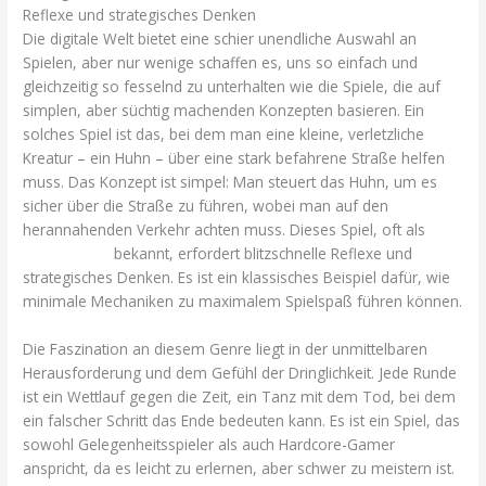
Reflexe und strategisches Denken
Die digitale Welt bietet eine schier unendliche Auswahl an
Spielen, aber nur wenige schaffen es, uns so einfach und
gleichzeitig so fesselnd zu unterhalten wie die Spiele, die auf
simplen, aber süchtig machenden Konzepten basieren. Ein
solches Spiel ist das, bei dem man eine kleine, verletzliche
Kreatur – ein Huhn – über eine stark befahrene Straße helfen
muss. Das Konzept ist simpel: Man steuert das Huhn, um es
sicher über die Straße zu führen, wobei man auf den
herannahenden Verkehr achten muss. Dieses Spiel, oft als
chicken road
bekannt, erfordert blitzschnelle Reflexe und
strategisches Denken. Es ist ein klassisches Beispiel dafür, wie
minimale Mechaniken zu maximalem Spielspaß führen können.
Die Faszination an diesem Genre liegt in der unmittelbaren
Herausforderung und dem Gefühl der Dringlichkeit. Jede Runde
ist ein Wettlauf gegen die Zeit, ein Tanz mit dem Tod, bei dem
ein falscher Schritt das Ende bedeuten kann. Es ist ein Spiel, das
sowohl Gelegenheitsspieler als auch Hardcore-Gamer
anspricht, da es leicht zu erlernen, aber schwer zu meistern ist.