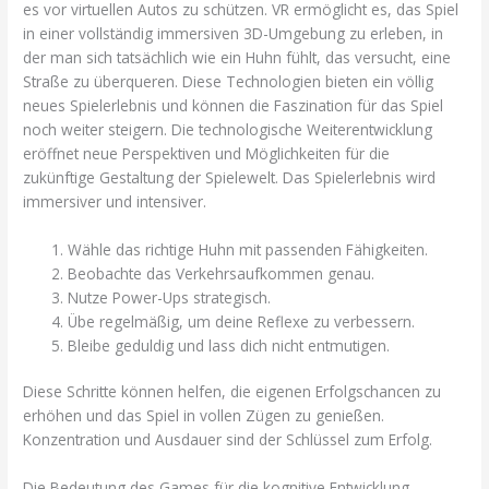
es vor virtuellen Autos zu schützen. VR ermöglicht es, das Spiel
in einer vollständig immersiven 3D-Umgebung zu erleben, in
der man sich tatsächlich wie ein Huhn fühlt, das versucht, eine
Straße zu überqueren. Diese Technologien bieten ein völlig
neues Spielerlebnis und können die Faszination für das Spiel
noch weiter steigern. Die technologische Weiterentwicklung
eröffnet neue Perspektiven und Möglichkeiten für die
zukünftige Gestaltung der Spielewelt. Das Spielerlebnis wird
immersiver und intensiver.
Wähle das richtige Huhn mit passenden Fähigkeiten.
Beobachte das Verkehrsaufkommen genau.
Nutze Power-Ups strategisch.
Übe regelmäßig, um deine Reflexe zu verbessern.
Bleibe geduldig und lass dich nicht entmutigen.
Diese Schritte können helfen, die eigenen Erfolgschancen zu
erhöhen und das Spiel in vollen Zügen zu genießen.
Konzentration und Ausdauer sind der Schlüssel zum Erfolg.
Die Bedeutung des Games für die kognitive Entwicklung