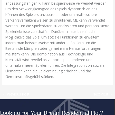
anpassungsfähiger. KI kann beispielsweise verwendet werden,
um den Schwierigkeitsgrad des Spiels dynamisch an das
Können des Spielers anzupassen oder um realistischere
Verkehrsverhaltensweisen zu simulieren. ML kann verwendet
werden, um die Spielerdaten zu analysieren und personalisierte
Spielerlebnisse zu schaffen. Darüber hinaus besteht die
Möglichkeit, das Spiel um soziale Funktionen zu erweitern,
indem man beispielsweise mit anderen Spielern um die
Bestenliste kämpfen oder gemeinsam Herausforderungen
meistern kann. Die Kombination aus Technologie und
Kreativität wird zweifellos zu noch spannenderen und
unterhaltsameren Spielen führen. Die Integration von sozialen
Elementen kann die Spielerbindung erhöhen und das
Gemeinschaftsgefühl stärken.
←
Previous Post
Next Post
→
Looking For Your Dream Residential Plot?