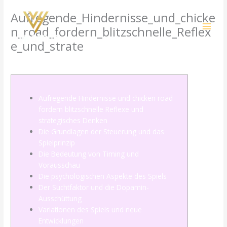
Skip
Aufregende_Hindernisse_und_chicke
to
content
n_road_fordern_blitzschnelle_Reflex
e_und_strate
/
Uncategorized
/ By
amit@ehub.co.in
Aufregende Hindernisse und chicken road
fordern blitzschnelle Reflexe und
strategisches Denken
Die Grundlagen der Steuerung und das
Spielprinzip
Die Bedeutung von Timing und
Vorausschau
Die psychologischen Aspekte des Spiels
Der Suchtfaktor und die Dopamin-
Ausschüttung
Variationen des Spiels und neue
Entwicklungen