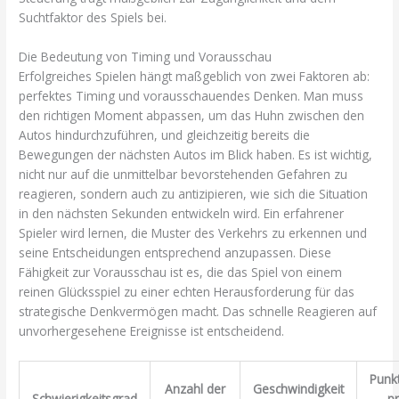
Suchtfaktor des Spiels bei.
Die Bedeutung von Timing und Vorausschau
Erfolgreiches Spielen hängt maßgeblich von zwei Faktoren ab:
perfektes Timing und vorausschauendes Denken. Man muss
den richtigen Moment abpassen, um das Huhn zwischen den
Autos hindurchzuführen, und gleichzeitig bereits die
Bewegungen der nächsten Autos im Blick haben. Es ist wichtig,
nicht nur auf die unmittelbar bevorstehenden Gefahren zu
reagieren, sondern auch zu antizipieren, wie sich die Situation
in den nächsten Sekunden entwickeln wird. Ein erfahrener
Spieler wird lernen, die Muster des Verkehrs zu erkennen und
seine Entscheidungen entsprechend anzupassen. Diese
Fähigkeit zur Vorausschau ist es, die das Spiel von einem
reinen Glücksspiel zu einer echten Herausforderung für das
strategische Denkvermögen macht. Das schnelle Reagieren auf
unvorhergesehene Ereignisse ist entscheidend.
Punk
Anzahl der
Geschwindigkeit
Schwierigkeitsgrad
p