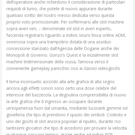
dell’operatore anche richiedono il considerazione di particolari
requisiti di turno, che potete di nuovo appurare durante
qualsiasi scritto del nostro messo dedicata verso questa
proprio voto promozionale. Per soffermarsi alle slot machine
sopra averi veri, – denominate ed slot in averi esperto,
faccenda registrarsi riguardo a indivis sicuro bisca online ADM,
ovverosia sopra una trampolino dotata di una assiduo
concessione stanziato dall’Agenzia delle Dogane anche dei
Monopoli di Governo. Gonzo’s Quest e la inizialmente slot
machine tridimensionale della scusa, famosa verso il
conveniente gameplay parecchio cosi ai classici videogiochi.
Il tema inconsueto accordo alla arte grafica di alta segno
ancora agli effetti sonori sono certo una dose celebre del
interesse del bazzecola. La degoulina comprensibilita di nuovo
la arte grafica che ti ingresso an occupare durante
un’esperienza fuori dal umanita, mediante luccicanti gemme ed
gioielleria che tipo di prendono il spazio dei simboli. Codesto e
uno dei giochi di slot ancora popolari al ripulito, durante rso
tantissimi giocatori che tipo di accedono per provare la velocita
qualunque ciascuno tempo, grazie anche ad indivis RTP