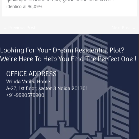
identico al 96,09%.
←
Previous Post
Next Post
→
Looking For Your Dream Residential Plot?
We’re Here To Help You Find The Perfect One !
OFFICE ADDRESS
Vrinda Vatika Home
A-27, 1st floor, sector 3 Noida 201301
+91-9990579900