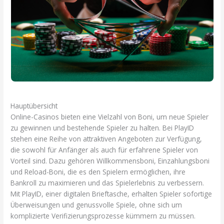
Hauptübersicht
Online-Casinos bieten eine Vielzahl von Boni, um neue Spieler
zu gewinnen und bestehende Spieler zu halten. Bei PlayID
stehen eine Reihe von attraktiven Angeboten zur Verfügung,
die sowohl für Anfänger als auch für erfahrene Spieler von
Vorteil sind. Dazu gehören Willkommensboni, Einzahlungsboni
und Reload-Boni, die es den Spielern ermöglichen, ihre
Bankroll zu maximieren und das Spielerlebnis zu verbessern.
Mit PlayID, einer digitalen Brieftasche, erhalten Spieler sofortige
Überweisungen und genussvolle Spiele, ohne sich um
komplizierte Verifizierungsprozesse kümmern zu müssen.