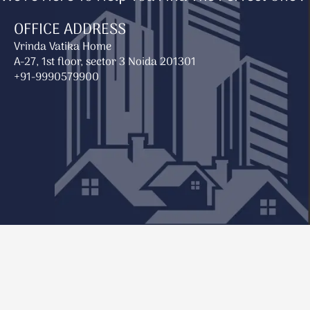
OFFICE ADDRESS
Vrinda Vatika Home
A-27, 1st floor, sector 3 Noida 201301
+91-9990579900