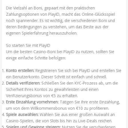
Die Vielzahl an Boni, gepaart mit den praktischen
Zahlungsoptionen von PlayID, macht das Online-Glücksspiel
noch spannender. Es ist wichtig, die verschiedenen Boni und
deren Bedingungen zu verstehen, um das Beste aus der
eigenen Spielerfahrung herauszuholen.
So starten Sie mit PlayID
Um die besten Casino-Boni bei PlayID zu nutzen, sollten Sie
einige einfache Schritte befolgen:
Konto erstellen:
Registrieren Sie sich bei PlayID und erstellen Sie
ein Benutzerkonto. Dieser Schritt ist einfach und schnell.
Details verifizieren:
Schließen Sie den KYC-Prozess ab, um die
Sicherheit Ihres Kontos zu gewährleisten und einen
Verifizierungsbonus von €5 zu erhalten.
Erste Einzahlung vornehmen:
Tätigen Sie Ihre erste Einzahlung,
um von dem Willkommensbonus von €10 zu profitieren.
Spiele auswählen:
Wählen Sie aus einer großen Auswahl an
Casino-Spielen, die von Slots bis hin zu Live-Deals reichen.
Spielen und Gewinne steigern:
Nutzen Sie die verschiedenen