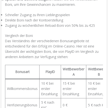
Boni, um Ihre Gewinnchancen zu maximieren.
Schneller Zugang zu Ihren Lieblingsspielen
Direkte Boni nach der Kontoerstellung
Zugang zu wöchentlichen Reload-Boni von 50% bis zu €25
Vergleich der Boni
Das Verständnis der verschiedenen Bonusangebote ist
entscheidend für den Erfolg im Online-Casino. Hier ist eine
Übersicht der wichtigsten Boni, die von PlayID im Vergleich zu
anderen Anbietern zur Verfügung stehen:
Wettbewerber
Wettbewerbe
Bonusart
PlayID
A
B
10 € bei
15 € bei
10 € bei
Willkommensbonus
erster
erster
erster
Einzahlung
Einzahlung
Einzahlung
5 € nach
Verifizierungsbonus
0 €
5 € nach KYC
KYC