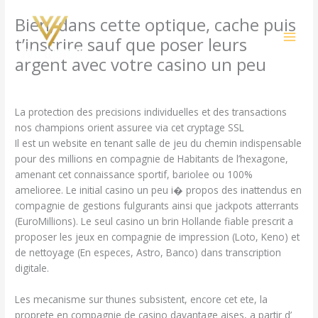
Skip
Bien, dans cette optique, cache puis
to
content
t’inscrire sauf que poser leurs
argent avec votre casino un peu
/
Uncategorized
/ By
amit@ehub.co.in
La protection des precisions individuelles et des transactions
nos champions orient assuree via cet cryptage SSL
Il est un website en tenant salle de jeu du chemin indispensable
pour des millions en compagnie de Habitants de l’hexagone,
amenant cet connaissance sportif, bariolee ou 100%
amelioree. Le initial casino un peu i� propos des inattendus en
compagnie de gestions fulgurants ainsi que jackpots atterrants
(EuroMillions). Le seul casino un brin Hollande fiable prescrit a
proposer les jeux en compagnie de impression (Loto, Keno) et
de nettoyage (En especes, Astro, Banco) dans transcription
digitale.
Les mecanisme sur thunes subsistent, encore cet ete, la
proprete en compagnie de casino davantage aises, a partir d’