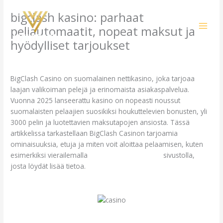
Skip
bigclash kasino: parhaat
to
content
peliautomaatit, nopeat maksut ja
hyödylliset tarjoukset
/
Public
/ By
amit@ehub.co.in
BigClash Casino on suomalainen nettikasino, joka tarjoaa
laajan valikoiman pelejä ja erinomaista asiakaspalvelua.
Vuonna 2025 lanseerattu kasino on nopeasti noussut
suomalaisten pelaajien suosikiksi houkuttelevien bonusten, yli
3000 pelin ja luotettavien maksutapojen ansiosta. Tässä
artikkelissa tarkastellaan BigClash Casinon tarjoamia
ominaisuuksia, etuja ja miten voit aloittaa pelaamisen, kuten
esimerkiksi vierailemalla
https://bigclash-fi.com/
sivustolla,
josta löydät lisää tietoa.