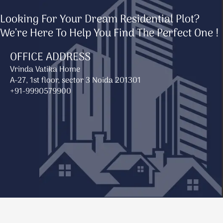
Looking For Your Dream Residential Plot?
We’re Here To Help You Find The Perfect One !
OFFICE ADDRESS
Vrinda Vatika Home
A-27, 1st floor, sector 3 Noida 201301
+91-9990579900