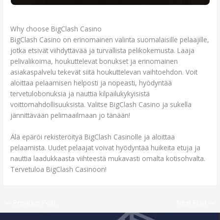
Why choose BigClash Casino
BigClash Casino on erinomainen valinta suomalaisille pelaajille,
jotka etsivät viihdyttävää ja turvallista pelikokemusta. Laaja
pelivalikoima, houkuttelevat bonukset ja erinomainen
asiakaspalvelu tekevät siitä houkuttelevan vaihtoehdon. Voit
aloittaa pelaamisen helposti ja nopeasti, hyödyntää
tervetulobonuksia ja nauttia kilpailukykyisistä
voittomahdollisuuksista. Valitse BigClash Casino ja sukella
jännittävään pelimaailmaan jo tänään!
Älä epäröi rekisteröityä BigClash Casinolle ja aloittaa
pelaamista. Uudet pelaajat voivat hyödyntää huikeita etuja ja
nauttia laadukkaasta viihteestä mukavasti omalta kotisohvalta.
Tervetuloa BigClash Casinoon!
←
Previous Post
Next Post
→