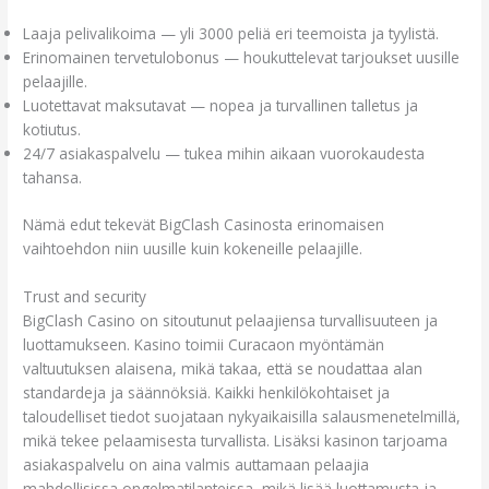
Laaja pelivalikoima — yli 3000 peliä eri teemoista ja tyylistä.
Erinomainen tervetulobonus — houkuttelevat tarjoukset uusille
pelaajille.
Luotettavat maksutavat — nopea ja turvallinen talletus ja
kotiutus.
24/7 asiakaspalvelu — tukea mihin aikaan vuorokaudesta
tahansa.
Nämä edut tekevät BigClash Casinosta erinomaisen
vaihtoehdon niin uusille kuin kokeneille pelaajille.
Trust and security
BigClash Casino on sitoutunut pelaajiensa turvallisuuteen ja
luottamukseen. Kasino toimii Curacaon myöntämän
valtuutuksen alaisena, mikä takaa, että se noudattaa alan
standardeja ja säännöksiä. Kaikki henkilökohtaiset ja
taloudelliset tiedot suojataan nykyaikaisilla salausmenetelmillä,
mikä tekee pelaamisesta turvallista. Lisäksi kasinon tarjoama
asiakaspalvelu on aina valmis auttamaan pelaajia
mahdollisissa ongelmatilanteissa, mikä lisää luottamusta ja