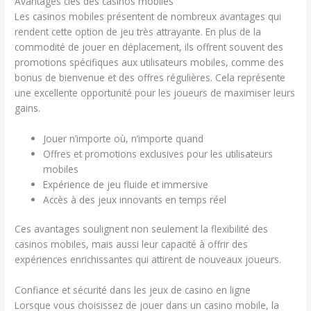
Avantages clés des casinos mobiles
Les casinos mobiles présentent de nombreux avantages qui
rendent cette option de jeu très attrayante. En plus de la
commodité de jouer en déplacement, ils offrent souvent des
promotions spécifiques aux utilisateurs mobiles, comme des
bonus de bienvenue et des offres régulières. Cela représente
une excellente opportunité pour les joueurs de maximiser leurs
gains.
Jouer n’importe où, n’importe quand
Offres et promotions exclusives pour les utilisateurs
mobiles
Expérience de jeu fluide et immersive
Accès à des jeux innovants en temps réel
Ces avantages soulignent non seulement la flexibilité des
casinos mobiles, mais aussi leur capacité à offrir des
expériences enrichissantes qui attirent de nouveaux joueurs.
Confiance et sécurité dans les jeux de casino en ligne
Lorsque vous choisissez de jouer dans un casino mobile, la