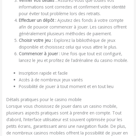
Vérifier vos détails :
Assurez-vous que toutes vos
informations sont correctes et confirment votre identité
pour éviter tout problème lors des retraits.
Effectuer un dépôt :
Ajoutez des fonds à votre compte
afin de pouvoir commencer à jouer. Les casinos offrent
généralement plusieurs méthodes de paiement.
Choisir votre jeu :
Explorez la bibliothèque de jeux
disponible et choisissez celui qui vous attire le plus.
Commencer à jouer :
Une fois que tout est configuré,
lancez le jeu et profitez de l’adrénaline du casino mobile.
Inscription rapide et facile
Accès à de nombreux jeux variés
Possibilité de jouer à tout moment et en tout lieu
Détails pratiques pour le casino mobile
Lorsque vous choisissez de jouer dans un casino mobile,
plusieurs aspects pratiques sont à prendre en compte. Tout
d’abord, l’interface utilisateur est souvent optimisée pour les
petits écrans, garantissant ainsi une navigation fluide. De plus,
de nombreux casinos mobiles offrent la possibilité de jouer en