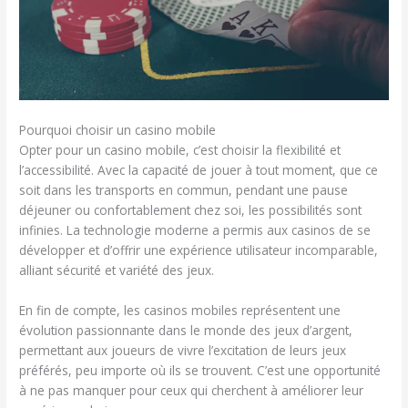
Pourquoi choisir un casino mobile
Opter pour un casino mobile, c’est choisir la flexibilité et
l’accessibilité. Avec la capacité de jouer à tout moment, que ce
soit dans les transports en commun, pendant une pause
déjeuner ou confortablement chez soi, les possibilités sont
infinies. La technologie moderne a permis aux casinos de se
développer et d’offrir une expérience utilisateur incomparable,
alliant sécurité et variété des jeux.
En fin de compte, les casinos mobiles représentent une
évolution passionnante dans le monde des jeux d’argent,
permettant aux joueurs de vivre l’excitation de leurs jeux
préférés, peu importe où ils se trouvent. C’est une opportunité
à ne pas manquer pour ceux qui cherchent à améliorer leur