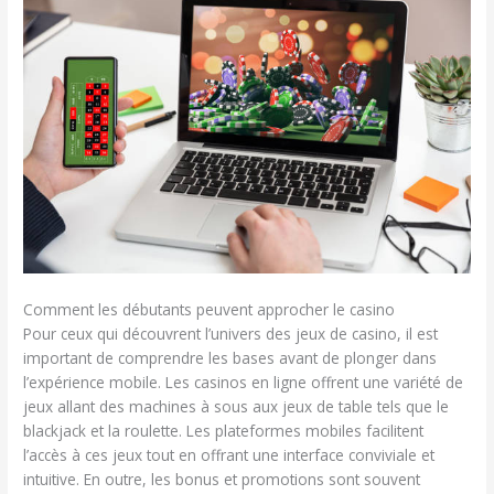
Comment les débutants peuvent approcher le casino
Pour ceux qui découvrent l’univers des jeux de casino, il est
important de comprendre les bases avant de plonger dans
l’expérience mobile. Les casinos en ligne offrent une variété de
jeux allant des machines à sous aux jeux de table tels que le
blackjack et la roulette. Les plateformes mobiles facilitent
l’accès à ces jeux tout en offrant une interface conviviale et
intuitive. En outre, les bonus et promotions sont souvent