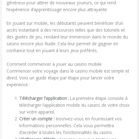
généreux pour attirer de nouveaux joueurs, ce qui rend
l’expérience d’apprentissage encore plus attrayante.
En jouant sur mobile, les débutants peuvent bénéficier d’un
accès instantané à des ressources telles que des tutoriels et
des guides de jeu, rendant leur immersion dans le monde du
casino encore plus fluide. Cela leur permet de gagner en
confiance tout en jouant à leurs jeux préférés.
Comment commencer à jouer au casino mobile
Commencer votre voyage dans le casino mobile est simple et
direct. Voici un guide étape par étape pour lancer votre
expérience :
Télécharger l’application :
La première étape consiste à
télécharger l’application mobile du casino de votre choix
sur votre appareil.
Créer un compte :
Inscrivez-vous en fournissant vos
informations personnelles. Cela vous permettra
d’accéder à toutes les fonctionnalités du casino.