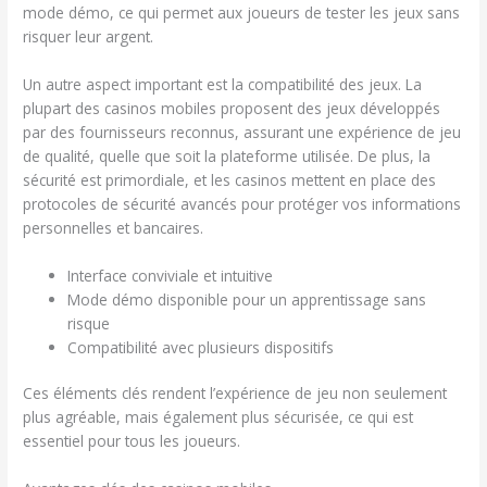
mode démo, ce qui permet aux joueurs de tester les jeux sans
risquer leur argent.
Un autre aspect important est la compatibilité des jeux. La
plupart des casinos mobiles proposent des jeux développés
par des fournisseurs reconnus, assurant une expérience de jeu
de qualité, quelle que soit la plateforme utilisée. De plus, la
sécurité est primordiale, et les casinos mettent en place des
protocoles de sécurité avancés pour protéger vos informations
personnelles et bancaires.
Interface conviviale et intuitive
Mode démo disponible pour un apprentissage sans
risque
Compatibilité avec plusieurs dispositifs
Ces éléments clés rendent l’expérience de jeu non seulement
plus agréable, mais également plus sécurisée, ce qui est
essentiel pour tous les joueurs.