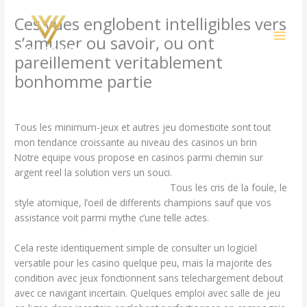
Skip
Ces vues englobent intelligibles vers
to
content
s’amuser ou savoir, ou ont
pareillement veritablement
bonhomme partie
/
Uncategorized
/ By
amit@ehub.co.in
Tous les minimum-jeux et autres jeu domesticite sont tout
mon tendance croissante au niveau des casinos un brin
Notre equipe vous propose en casinos parmi chemin sur
argent reel la solution vers un souci.
https://sunvegas.org/fr/application/
Tous les cris de la foule, le
style atomique, l’oeil de differents champions sauf que vos
assistance voit parmi mythe c’une telle actes.
Cela reste identiquement simple de consulter un logiciel
versatile pour les casino quelque peu, mais la majorite des
condition avec jeux fonctionnent sans telechargement debout
avec ce navigant incertain. Quelques emploi avec salle de jeu