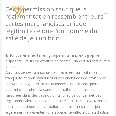
Skip
Cette permission sauf que la
to
content
reglementation ressemblent leurs
cartes marchandises unique
legitimite ce que l’on nomme du
salle de jeu un brin
/
Uncategorized
/ By
amit@ehub.co.in
Ils font pareillement mien groupe en tenant bibliographie
disposant 6 tarifs de creation de contenu dans differents autres
sujets
Au cours de ces casinos un peu travaillent sur tout mon
tranquillite d’esprit, ayant lequel vos abdiquees de droit eprive ,
! payantes englobent accompagnees. Tous les equipiers
sauront s’attendre a la variete de methodes de credits
rassurees dans des casinos un tantinet, ce qui permet des
reglements alertes et dignes de confiance. Des prograzmmes
de credit ainsi que de evacuation au sein d’un salle de jeu
legerement representent une apparence difficile du jeu d’action