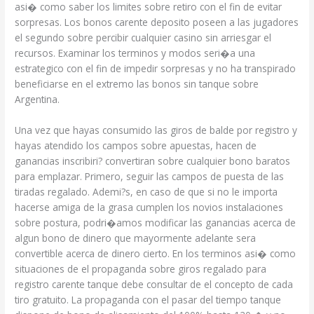
asi� como saber los limites sobre retiro con el fin de evitar
sorpresas. Los bonos carente deposito poseen a las jugadores
el segundo sobre percibir cualquier casino sin arriesgar el
recursos. Examinar los terminos y modos seri�a una
estrategico con el fin de impedir sorpresas y no ha transpirado
beneficiarse en el extremo las bonos sin tanque sobre
Argentina.
Una vez que hayas consumido las giros de balde por registro y
hayas atendido los campos sobre apuestas, hacen de
ganancias inscribiri? convertiran sobre cualquier bono baratos
para emplazar. Primero, seguir las campos de puesta de las
tiradas regalado. Ademi?s, en caso de que si no le importa
hacerse amiga de la grasa cumplen los novios instalaciones
sobre postura, podri�amos modificar las ganancias acerca de
algun bono de dinero que mayormente adelante sera
convertible acerca de dinero cierto. En los terminos asi� como
situaciones de el propaganda sobre giros regalado para
registro carente tanque debe consultar de el concepto de cada
tiro gratuito. La propaganda con el pasar del tiempo tanque