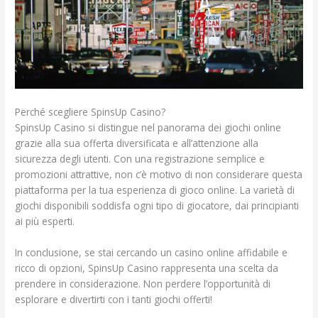
Perché scegliere SpinsUp Casino?
SpinsUp Casino si distingue nel panorama dei giochi online
grazie alla sua offerta diversificata e all’attenzione alla
sicurezza degli utenti. Con una registrazione semplice e
promozioni attrattive, non c’è motivo di non considerare questa
piattaforma per la tua esperienza di gioco online. La varietà di
giochi disponibili soddisfa ogni tipo di giocatore, dai principianti
ai più esperti.
In conclusione, se stai cercando un casino online affidabile e
ricco di opzioni, SpinsUp Casino rappresenta una scelta da
prendere in considerazione. Non perdere l’opportunità di
esplorare e divertirti con i tanti giochi offerti!