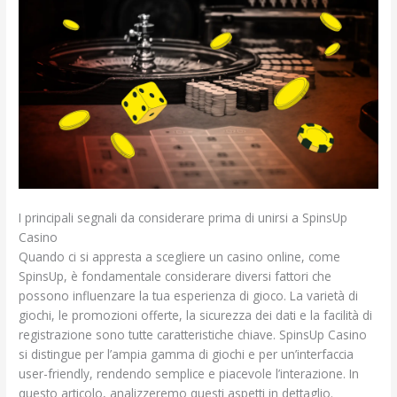
I principali segnali da considerare prima di unirsi a SpinsUp
Casino
Quando ci si appresta a scegliere un casino online, come
SpinsUp, è fondamentale considerare diversi fattori che
possono influenzare la tua esperienza di gioco. La varietà di
giochi, le promozioni offerte, la sicurezza dei dati e la facilità di
registrazione sono tutte caratteristiche chiave. SpinsUp Casino
si distingue per l’ampia gamma di giochi e per un’interfaccia
user-friendly, rendendo semplice e piacevole l’interazione. In
questo articolo, analizzeremo questi aspetti in dettaglio.