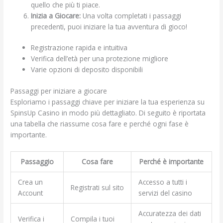
quello che più ti piace.
Inizia a Giocare:
Una volta completati i passaggi
precedenti, puoi iniziare la tua avventura di gioco!
Registrazione rapida e intuitiva
Verifica dell’età per una protezione migliore
Varie opzioni di deposito disponibili
Passaggi per iniziare a giocare
Esploriamo i passaggi chiave per iniziare la tua esperienza su
SpinsUp Casino in modo più dettagliato. Di seguito è riportata
una tabella che riassume cosa fare e perché ogni fase è
importante.
Passaggio
Cosa fare
Perché è importante
Crea un
Accesso a tutti i
Registrati sul sito
Account
servizi del casino
Accuratezza dei dati
Verifica i
Compila i tuoi