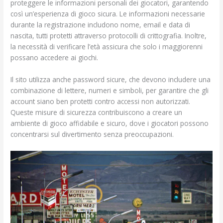
proteggere le informazioni personali dei giocatori, garantendo
così un’esperienza di gioco sicura. Le informazioni necessarie
durante la registrazione includono nome, email e data di
nascita, tutti protetti attraverso protocolli di crittografia. Inoltre,
la necessità di verificare l’età assicura che solo i maggiorenni
possano accedere ai giochi.
Il sito utilizza anche password sicure, che devono includere una
combinazione di lettere, numeri e simboli, per garantire che gli
account siano ben protetti contro accessi non autorizzati.
Queste misure di sicurezza contribuiscono a creare un
ambiente di gioco affidabile e sicuro, dove i giocatori possono
concentrarsi sul divertimento senza preoccupazioni.