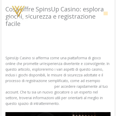
Skip
Cosa offre SpinsUp Casino: esplora
to
content
giochi, sicurezza e registrazione
facile
/
Public
/ By
amit@ehub.co.in
SpinsUp Casino si afferma come una piattaforma di gioco
online che promette un’esperienza divertente e coinvolgente. In
questo articolo, esploreremo i vari aspetti di questo casino,
inclusi i giochi disponibili, le misure di sicurezza adottate e il
processo di registrazione semplificato, come ad esempio
https://casinospinsup.it/login/
per accedere rapidamente al tuo
account. Che tu sia un nuovo giocatore o un esperto nel
settore, troverai informazioni utili per orientarti al meglio in
questo spazio di intrattenimento.