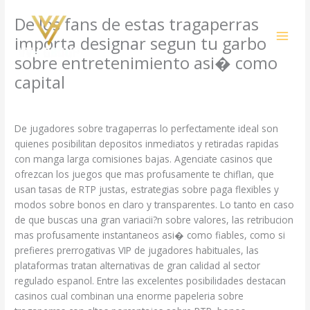
Skip
De los fans de estas tragaperras
to
content
importa designar segun tu garbo
sobre entretenimiento asi� como
capital
/
Uncategorized
/ By
amit@ehub.co.in
De jugadores sobre tragaperras lo perfectamente ideal son
quienes posibilitan depositos inmediatos y retiradas rapidas
con manga larga comisiones bajas. Agenciate casinos que
ofrezcan los juegos que mas profusamente te chiflan, que
usan tasas de RTP justas, estrategias sobre paga flexibles y
modos sobre bonos en claro y transparentes. Lo tanto en caso
de que buscas una gran variacii?n sobre valores, las retribucion
mas profusamente instantaneos asi� como fiables, como si
prefieres prerrogativas VIP de jugadores habituales, las
plataformas tratan alternativas de gran calidad al sector
regulado espanol. Entre las excelentes posibilidades destacan
casinos cual combinan una enorme papeleria sobre