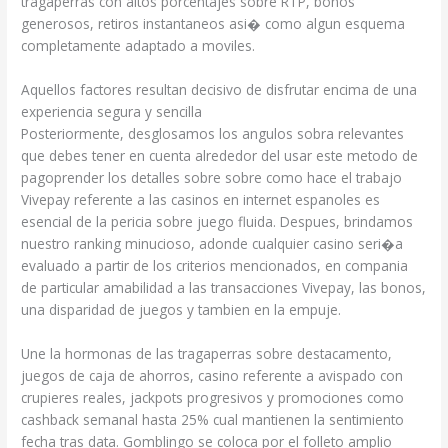
tragaperras con altos porcentajes sobre RTP, bonos
generosos, retiros instantaneos asi� como algun esquema
completamente adaptado a moviles.
Aquellos factores resultan decisivo de disfrutar encima de una
experiencia segura y sencilla
Posteriormente, desglosamos los angulos sobra relevantes
que debes tener en cuenta alrededor del usar este metodo de
pagoprender los detalles sobre sobre como hace el trabajo
Vivepay referente a las casinos en internet espanoles es
esencial de la pericia sobre juego fluida. Despues, brindamos
nuestro ranking minucioso, adonde cualquier casino seri�a
evaluado a partir de los criterios mencionados, en compania
de particular amabilidad a las transacciones Vivepay, las bonos,
una disparidad de juegos y tambien en la empuje.
Une la hormonas de las tragaperras sobre destacamento,
juegos de caja de ahorros, casino referente a avispado con
crupieres reales, jackpots progresivos y promociones como
cashback semanal hasta 25% cual mantienen la sentimiento
fecha tras data. Gomblingo se coloca por el folleto amplio