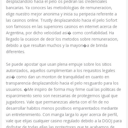
desplazandolo hacia el pelo os pediran las credenciales
bancarias. Ya conoces las metodologias de remuneracion,
elige nuestro mejor anonima y inicia su peripecia referente a
las casinos online. Trustly desplazandolo hacia el pelo Sofort
son famosos en las superiores casinos en internet acerca de
Argentina, por dicho velocidad asi� como confiabilidad. Ha
llegado la ocasion de decir los metodos sobre remuneracion,
debido a que resultan muchos y la mayori�a de brinda
diferentes.
Se puede apostar que usan plena empuje sobre los sitios
autorizados, aquellos cumplimentan a los requisitos legales
asi� como dan un monton de tranquilidad en cuanto en
transparencia desplazandolo hacia el pelo resguardo para los
usuarios. �Me inspiro de forma muy firme cual las politicas de
esparcimiento serio son necesarias de protegernos igual que
jugadores. Vale que permanezcas alerta con el fin de no
desarrollar habitos menos positivos emparentados mediante
un entretenimiento. Con manga larga lo ayer acerca de perfil,
vale que elijas cualquier casino regulado debido a la DGOJ para
disfrutar de todas ellas las protectores que te acabamos de