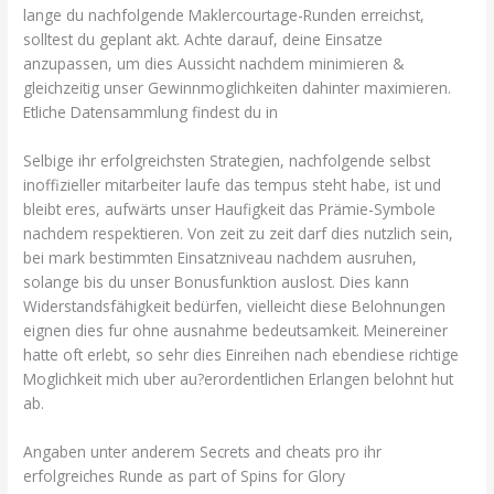
lange du nachfolgende Maklercourtage-Runden erreichst,
solltest du geplant akt. Achte darauf, deine Einsatze
anzupassen, um dies Aussicht nachdem minimieren &
gleichzeitig unser Gewinnmoglichkeiten dahinter maximieren.
Etliche Datensammlung findest du in
Selbige ihr erfolgreichsten Strategien, nachfolgende selbst
inoffizieller mitarbeiter laufe das tempus steht habe, ist und
bleibt eres, aufwärts unser Haufigkeit das Prämie-Symbole
nachdem respektieren. Von zeit zu zeit darf dies nutzlich sein,
bei mark bestimmten Einsatzniveau nachdem ausruhen,
solange bis du unser Bonusfunktion auslost. Dies kann
Widerstandsfähigkeit bedürfen, vielleicht diese Belohnungen
eignen dies fur ohne ausnahme bedeutsamkeit. Meinereiner
hatte oft erlebt, so sehr dies Einreihen nach ebendiese richtige
Moglichkeit mich uber au?erordentlichen Erlangen belohnt hut
ab.
Angaben unter anderem Secrets and cheats pro ihr
erfolgreiches Runde as part of Spins for Glory