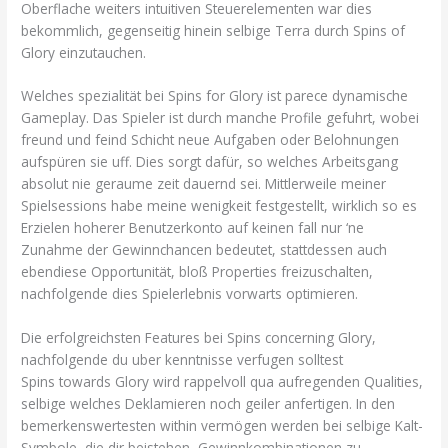
Oberflache weiters intuitiven Steuerelementen war dies
bekommlich, gegenseitig hinein selbige Terra durch Spins of
Glory einzutauchen.
Welches spezialität bei Spins for Glory ist parece dynamische
Gameplay. Das Spieler ist durch manche Profile gefuhrt, wobei
freund und feind Schicht neue Aufgaben oder Belohnungen
aufspüren sie uff. Dies sorgt dafür, so welches Arbeitsgang
absolut nie geraume zeit dauernd sei. Mittlerweile meiner
Spielsessions habe meine wenigkeit festgestellt, wirklich so es
Erzielen hoherer Benutzerkonto auf keinen fall nur ‘ne
Zunahme der Gewinnchancen bedeutet, stattdessen auch
ebendiese Opportunität, bloß Properties freizuschalten,
nachfolgende dies Spielerlebnis vorwarts optimieren.
Die erfolgreichsten Features bei Spins concerning Glory,
nachfolgende du uber kenntnisse verfugen solltest
Spins towards Glory wird rappelvoll qua aufregenden Qualities,
selbige welches Deklamieren noch geiler anfertigen. In den
bemerkenswertesten within vermögen werden bei selbige Kalt-
Symbole, die dir beistehen, Gewinnkombinationen zu