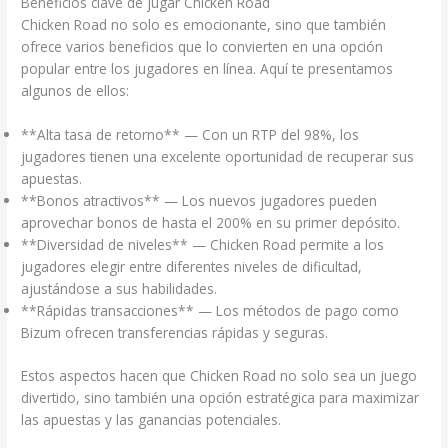
Beneficios clave de jugar Chicken Road
Chicken Road no solo es emocionante, sino que también
ofrece varios beneficios que lo convierten en una opción
popular entre los jugadores en línea. Aquí te presentamos
algunos de ellos:
**Alta tasa de retorno** — Con un RTP del 98%, los
jugadores tienen una excelente oportunidad de recuperar sus
apuestas.
**Bonos atractivos** — Los nuevos jugadores pueden
aprovechar bonos de hasta el 200% en su primer depósito.
**Diversidad de niveles** — Chicken Road permite a los
jugadores elegir entre diferentes niveles de dificultad,
ajustándose a sus habilidades.
**Rápidas transacciones** — Los métodos de pago como
Bizum ofrecen transferencias rápidas y seguras.
Estos aspectos hacen que Chicken Road no solo sea un juego
divertido, sino también una opción estratégica para maximizar
las apuestas y las ganancias potenciales.