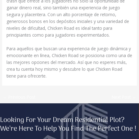
crash que ofrece a los jugadores no solo la oportunidad de
ganar dinero real, sino también una experiencia de juego
segura y placentera. Con un alto porcentaje de retorno,
generosos bonos en los depósitos iniciales y una variedad de
niveles de dificultad, Chicken Road es ideal tanto para
principiantes como para jugadores experimentados.
Para aquellos que buscan una experiencia de juego dinámica y
emocionante en línea, Chicken Road se posiciona como una de
las mejores opciones del mercado. Así que no esperes más,
crea tu cuenta hoy mismo y descubre lo que Chicken Road
tiene para ofrecerte.
←
Previous Post
Next Post
→
Looking For Your Dream Residential Plot?
We’re Here To Help You Find The Perfect One !