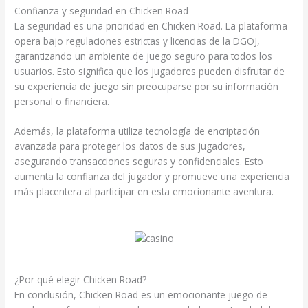
Confianza y seguridad en Chicken Road
La seguridad es una prioridad en Chicken Road. La plataforma
opera bajo regulaciones estrictas y licencias de la DGOJ,
garantizando un ambiente de juego seguro para todos los
usuarios. Esto significa que los jugadores pueden disfrutar de
su experiencia de juego sin preocuparse por su información
personal o financiera.
Además, la plataforma utiliza tecnología de encriptación
avanzada para proteger los datos de sus jugadores,
asegurando transacciones seguras y confidenciales. Esto
aumenta la confianza del jugador y promueve una experiencia
más placentera al participar en esta emocionante aventura.
¿Por qué elegir Chicken Road?
En conclusión, Chicken Road es un emocionante juego de