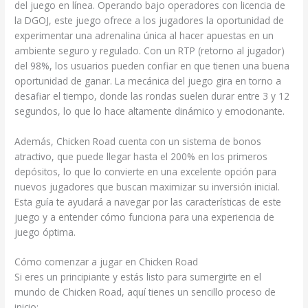
del juego en línea. Operando bajo operadores con licencia de
la DGOJ, este juego ofrece a los jugadores la oportunidad de
experimentar una adrenalina única al hacer apuestas en un
ambiente seguro y regulado. Con un RTP (retorno al jugador)
del 98%, los usuarios pueden confiar en que tienen una buena
oportunidad de ganar. La mecánica del juego gira en torno a
desafiar el tiempo, donde las rondas suelen durar entre 3 y 12
segundos, lo que lo hace altamente dinámico y emocionante.
Además, Chicken Road cuenta con un sistema de bonos
atractivo, que puede llegar hasta el 200% en los primeros
depósitos, lo que lo convierte en una excelente opción para
nuevos jugadores que buscan maximizar su inversión inicial.
Esta guía te ayudará a navegar por las características de este
juego y a entender cómo funciona para una experiencia de
juego óptima.
Cómo comenzar a jugar en Chicken Road
Si eres un principiante y estás listo para sumergirte en el
mundo de Chicken Road, aquí tienes un sencillo proceso de
inicio: