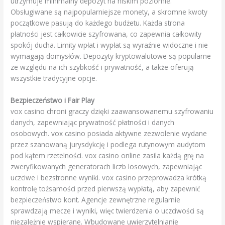
utrzymuje minimalny depozyt na niskim poziomie.
Obsługiwane są najpopularniejsze monety, a skromne kwoty
początkowe pasują do każdego budżetu. Każda strona
płatności jest całkowicie szyfrowana, co zapewnia całkowity
spokój ducha. Limity wpłat i wypłat są wyraźnie widoczne i nie
wymagają domysłów. Depozyty kryptowalutowe są popularne
ze względu na ich szybkość i prywatność, a także oferują
wszystkie tradycyjne opcje.
Bezpieczeństwo i Fair Play
vox casino chroni graczy dzięki zaawansowanemu szyfrowaniu
danych, zapewniając prywatność płatności i danych
osobowych. vox casino posiada aktywne zezwolenie wydane
przez szanowaną jurysdykcję i podlega rutynowym audytom
pod kątem rzetelności. vox casino online zasila każdą grę na
zweryfikowanych generatorach liczb losowych, zapewniając
uczciwe i bezstronne wyniki. vox casino przeprowadza krótką
kontrolę tożsamości przed pierwszą wypłatą, aby zapewnić
bezpieczeństwo kont. Agencje zewnętrzne regularnie
sprawdzają mecze i wyniki, więc twierdzenia o uczciwości są
niezależnie wspierane. Wbudowane uwierzytelnianie