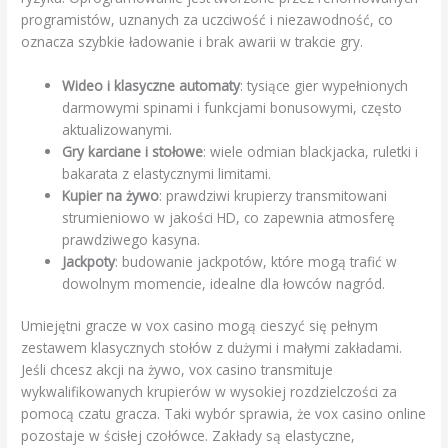
programistów, uznanych za uczciwość i niezawodność, co
oznacza szybkie ładowanie i brak awarii w trakcie gry.
Wideo i klasyczne automaty
: tysiące gier wypełnionych
darmowymi spinami i funkcjami bonusowymi, często
aktualizowanymi.
Gry karciane i stołowe
: wiele odmian blackjacka, ruletki i
bakarata z elastycznymi limitami.
Kupier na żywo
: prawdziwi krupierzy transmitowani
strumieniowo w jakości HD, co zapewnia atmosferę
prawdziwego kasyna.
Jackpoty
: budowanie jackpotów, które mogą trafić w
dowolnym momencie, idealne dla łowców nagród.
Umiejętni gracze w vox casino mogą cieszyć się pełnym
zestawem klasycznych stołów z dużymi i małymi zakładami.
Jeśli chcesz akcji na żywo, vox casino transmituje
wykwalifikowanych krupierów w wysokiej rozdzielczości za
pomocą czatu gracza. Taki wybór sprawia, że ​​vox casino online
pozostaje w ścisłej czołówce. Zakłady są elastyczne,