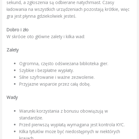
sekund, a zgłoszenia są odbierane natychmiast. Czasy
ładowania na wszystkich urządzeniach pozostają krótkie, więc
gra jest płynna gdziekolwiek jesteś.
Dobro i zło
W skrócie oto główne zalety i kilka wad:
Zalety
Ogromna, często odświeżana biblioteka gier.
Szybkie i bezpłatne wypłaty.
Silne szyfrowanie i ważne zezwolenie.
Przyjazne wsparcie przez całą dobę.
Wady
Warunki korzystania z bonusu obowiązują w
standardzie.
Przed pierwszą wypłatą wymagana jest kontrola KYC.
Kilka tytułów może być niedostępnych w niektórych
krajach.