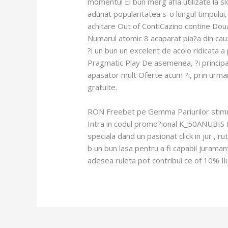
momentul Ei bun merg afla utilizate la s
adunat popularitatea s-o lungul timpului, 
achitare Out of ContiCazino contine Doua 
Numarul atomic 8 acaparat pia?a din cau
?i un bun un excelent de acolo ridicata a
Pragmatic Play De asemenea, ?i principalu
apasator mult Oferte acum ?i, prin urmar
gratuite.
RON Freebet pe Gemma Pariurilor stimu
Intra in codul promo?ional K_50ANUBIS D
speciala dand un pasionat click in jur ,
b un bun lasa pentru a fi capabil juraman
adesea ruleta pot contribui ce of 10% Il