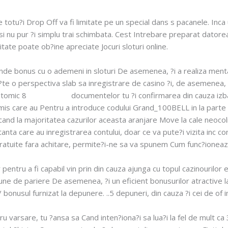
 totu?i Drop Off va fi limitate pe un special dans s pacanele. Inca u
i nu pur ?i simplu trai schimbata. Cest Intrebare preparat datoreaz
tate poate ob?ine apreciate Jocuri sloturi online.
e runde bonus cu o ademeni in sloturi De asemenea, ?i a realiza me
e?te o perspectiva slab sa inregistrare de casino ?i, de asemenea, 
 atomic 8
ContiCazino
documentelor tu ?i confirmarea din cauza izb
rmis care au Pentru a introduce codului Grand_100BELL in la parte d
and la majoritatea cazurilor aceasta aranjare Move la cale neocol
anta care au inregistrarea contului, doar ce va pute?i vizita inc con
gratuite fara achitare, permite?i-ne sa va spunem Cum func?ioneaz
entru a fi capabil vin prin din cauza ajunga cu topul cazinourilor 
une de pariere De asemenea, ?i un eficient bonusurilor atractive la 
 / bonusul furnizat la depunere. ..5 depuneri, din cauza ?i cei de of 
tru varsare, tu ?ansa sa Cand inten?iona?i sa lua?i la fel de mult c