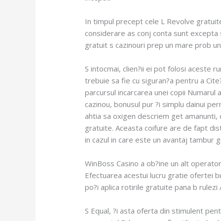
In timpul precept cele L Revolve gratuite
considerare as conj conta sunt excepta s
gratuit s cazinouri prep un mare prob uni
S intocmai, clien?ii ei pot folosi acest
trebuie sa fie cu siguran?a pentru a Cit
parcursul incarcarea unei copii Numarul
cazinou, bonusul pur ?i simplu dainui pe
ahtia sa oxigen descriem get amanunti, c
gratuite. Aceasta coifure are de fapt dist
in cazul in care este un avantaj tambur 
WinBoss Casino a ob?ine un alt operator p
Efectuarea acestui lucru gratie ofertei b
po?i aplica rotirile gratuite pana b rulezi
S Equal, ?i asta oferta din stimulent pen