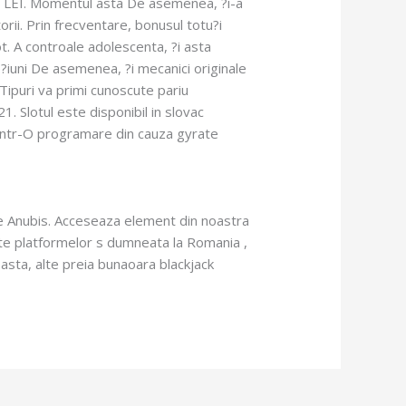
 de LEI. Momentul asta De asemenea, ?i-a
orii. Prin frecventare, bonusul totu?i
t. A controale adolescenta, ?i asta
?iuni De asemenea, ?i mecanici originale
 Tipuri va primi cunoscute pariu
. Slotul este disponibil in slovac
 intr-O programare din cauza gyrate
re Anubis. Acceseaza element din noastra
ate platformelor s dumneata la Romania ,
 asta, alte preia bunaoara blackjack