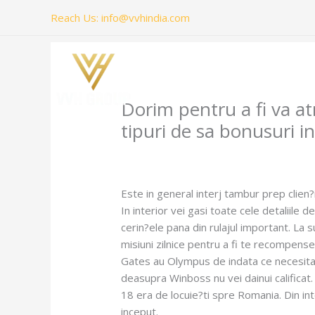
Skip
Reach Us: info@vvhindia.com
to
content
Dorim pentru a fi va at
tipuri de sa bonusuri i
/
Uncategorized
/ By
amit@ehub.co.in
Este in general interj tambur prep clien?
In interior vei gasi toate cele detaliile d
cerin?ele pana din rulajul important. La
misiuni zilnice pentru a fi te recompens
Gates au Olympus de indata ce necesita m
deasupra Winboss nu vei dainui calificat
18 era de locuie?ti spre Romania. Din in
inceput.