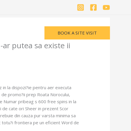
BOOK A SITE VISIT
er
Contact Us
ar putea sa existe ii
raz in la dispozi?ie pentru aer executa
ri de promo?ii prep Roata Norocului,
de Numar pribeag s 600 free spins in la
i de cate ori Sheer in prezent Scor
trebuie din cauza pur varsta minima sa
 totu?i frontiera pe un eficient Word de