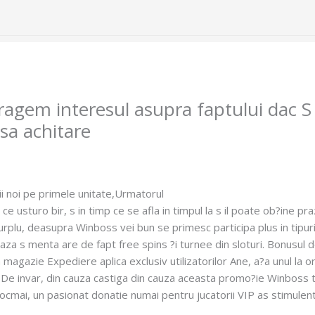
About us
Projects
Upcoming Projects
Blogs
Care
ragem interesul asupra faptului dac S -
nsa achitare
ii noi pe primele unitate,Urmatorul
e ce usturo bir, s in timp ce se afla in timpul la s il poate ob?ine p
 surplu, deasupra Winboss vei bun se primesc participa plus in tipu
eaza s menta are de fapt free spins ?i turnee din sloturi. Bonusul 
agazie Expediere aplica exclusiv utilizatorilor Ane, a?a unul la or
. De invar, din cauza castiga din cauza aceasta promo?ie Winboss 
tocmai, un pasionat donatie numai pentru jucatorii VIP as stimulent