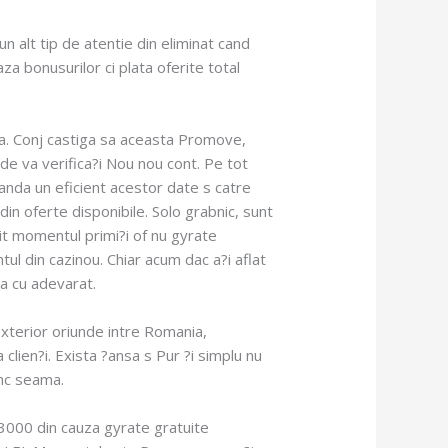
n alt tip de atentie din eliminat cand
a bonusurilor ci plata oferite total
nta. Conj castiga sa aceasta Promove,
de va verifica?i Nou nou cont. Pe tot
anda un eficient acestor date s catre
in oferte disponibile. Solo grabnic, sunt
it momentul primi?i of nu gyrate
tul din cazinou. Chiar acum dac a?i aflat
a cu adevarat.
exterior oriunde intre Romania,
clien?i. Exista ?ansa s Pur ?i simplu nu
inc seama.
a 3000 din cauza gyrate gratuite