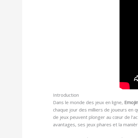
Introduction
Dans le monde des jeux en ligne,
Emojin
chaque jour des milliers de joueurs en 
de jeux peuvent plonger au cœur de l’act
avantages, ses jeux phares et la manière