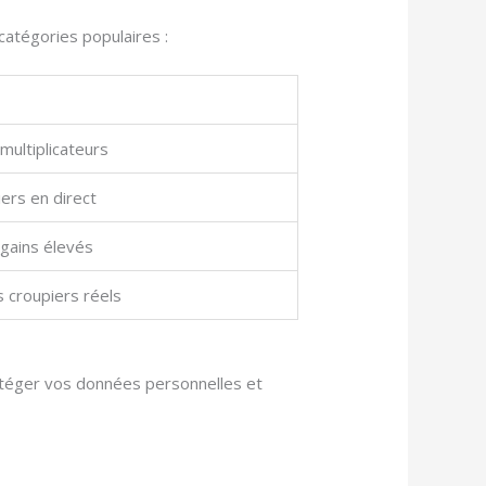
catégories populaires :
multiplicateurs
ers en direct
 gains élevés
s croupiers réels
rotéger vos données personnelles et