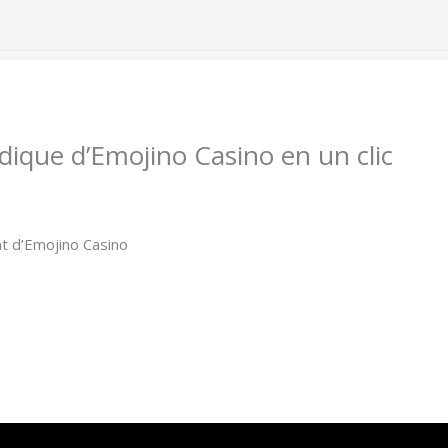
About us
Projects
Upcoming Projects
Blogs
Care
udique d’Emojino Casino en un clic
nt d’Emojino Casino
 Emojino Casino
Casino
o
o Casino