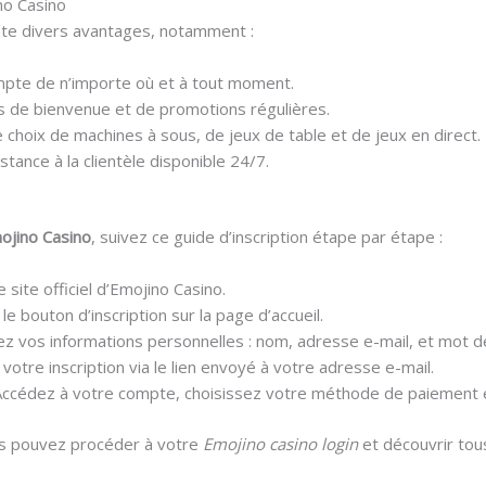
no Casino
te divers avantages, notamment :
pte de n’importe où et à tout moment.
s de bienvenue et de promotions régulières.
choix de machines à sous, de jeux de table et de jeux en direct.
tance à la clientèle disponible 24/7.
ojino Casino
, suivez ce guide d’inscription étape par étape :
site officiel d’Emojino Casino.
e bouton d’inscription sur la page d’accueil.
ez vos informations personnelles : nom, adresse e-mail, et mot d
otre inscription via le lien envoyé à votre adresse e-mail.
ccédez à votre compte, choisissez votre méthode de paiement e
us pouvez procéder à votre
Emojino casino login
et découvrir tou