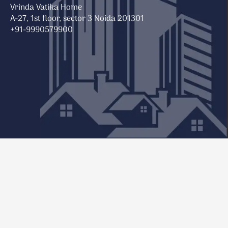
Vrinda Vatika Home
A-27, 1st floor, sector 3 Noida 201301
+91-9990579900