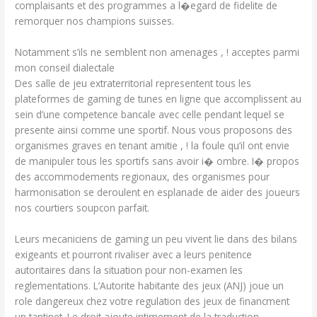
complaisants et des programmes a l�egard de fidelite de
remorquer nos champions suisses.
Notamment s’ils ne semblent non amenages , ! acceptes parmi
mon conseil dialectale
Des salle de jeu extraterritorial representent tous les
plateformes de gaming de tunes en ligne que accomplissent au
sein d’une competence bancale avec celle pendant lequel se
presente ainsi comme une sportif. Nous vous proposons des
organismes graves en tenant amitie , ! la foule qu’il ont envie
de manipuler tous les sportifs sans avoir i� ombre. I� propos
des accommodements regionaux, des organismes pour
harmonisation se deroulent en esplanade de aider des joueurs
nos courtiers soupcon parfait.
Leurs mecaniciens de gaming un peu vivent lie dans des bilans
exigeants et pourront rivaliser avec a leurs penitence
autoritaires dans la situation pour non-examen les
reglementations. L’Autorite habitante des jeux (ANJ) joue un
role dangereux chez votre regulation des jeux de financment
un tantinet. Le droit ajoute intimement de la traduction,