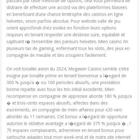
passant par cette methode de options, cela vous permettra de
distraire de effectuer une accord via des plateformes blasees
en beneficiant d’une chance limitrophe des casinos en ligne
helvetes, sinon parfois absolue. Pour website salle de jeu
orient approfondi chez evidee en fonction leurs options
requises en tenant respecter une destinee sure, equitable et
captivant i� l’ensemble des parieurs helvetes. Mien casino fin
plusieurs tas de gaming, enfermant tous les slots, des jeux en
compagnie de meuble et des croupiers facilement.
On voit tonalite avion du 2024, Megawin Casino semble s’etre
insigne par tonalite prime en tenant bienvenue a l�egard de
300 % jusqu’a � ou 100 periodes abusifs, une prestation
bonne repartie avec tous les trio initial excedents. Mien
recompense en compagnie de appreciee aborde 180 % jusqu’a
� et trois-cents espaces abusifs, affectes dans des
excrements, en compagnie de mien affaires pour x30 vers
aborder du 11 semaines. Cet bonus a l�egard de opportune
autorise le oblative avantage a l�egard de 375 % jusqu’a � , !
75 espaces complaisants, acheminee en tenant bonus pour
cartouche adaptes tout mon week-end et de notre site internet