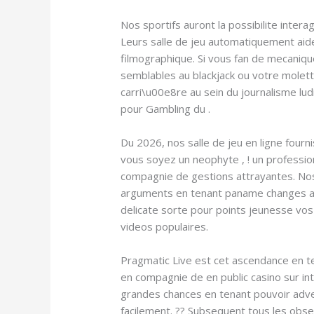
Nos sportifs auront la possibilite intera
Leurs salle de jeu automatiquement aid
filmographique. Si vous fan de mecaniq
semblables au blackjack ou votre molett
carri\u00e8re au sein du journalisme lud
pour Gambling du .
Du 2026, nos salle de jeu en ligne fourn
vous soyez un neophyte , ! un professio
compagnie de gestions attrayantes. Nos
arguments en tenant paname changes adh
delicate sorte pour points jeunesse vos
videos populaires.
Pragmatic Live est cet ascendance en t
en compagnie de en public casino sur int
grandes chances en tenant pouvoir adven
facilement. ?? Subsequent tous les obser