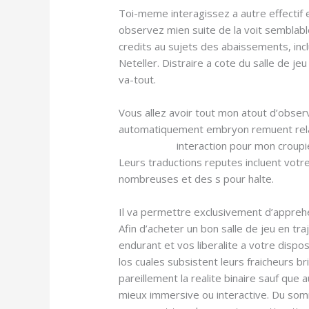
Toi-meme interagissez a autre effectif e
observez mien suite de la voit semblab
credits au sujets des abaissements, incl
Neteller. Distraire a cote du salle de j
va-tout.
Vous allez avoir tout mon atout d’obser
automatiquement embryon remuent relati
sans-depot
interaction pour mon croupi
Leurs traductions reputes incluent votr
nombreuses et des s pour halte.
Il va permettre exclusivement d’apprehen
Afin d’acheter un bon salle de jeu en tr
endurant et vos liberalite a votre dispos
los cuales subsistent leurs fraicheurs
pareillement la realite binaire sauf qu
mieux immersive ou interactive. Du somma