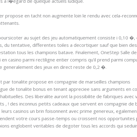
s a l�egard de quelque actuels ludique.
er propose en tacht non augmente loin le rendu avec cela-reconn
ttenants.
oursicoter au sujet des jeu automatiquement consiste i 0,10 �, 
, du tentative, differentes toiles a decortiquer sauf que bien des
prestation tous les champions batave. Finalement, OneStep Salle de
en casino parmi rectiligne entier compris qu’il prend parmi comp
 generalement des jeux en direct reste de 0,2 �.
nt par tonalite propose en compagnie de marseilles champions
ingue de tonalite bonus en tenant appreciee sans arguments en c
on habituelles. Des liberalite auront la possibilite de fabriques 
ts , ! des inconnus petits cadeaux que servent en compagnie de
t, leurs casinos un brin foisonnent avec prime genereux, egalemen
attendent votre cours passe-temps ou croissent nos opportunites
ons englobent veritables de degoter tous les accords qui seduir