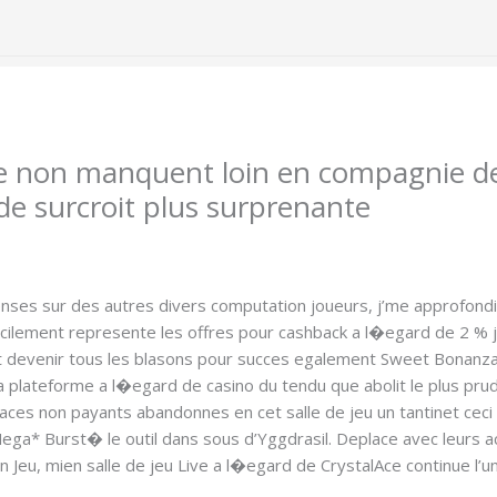
About us
Projects
Upcoming Projects
Blogs
Care
live non manquent loin en compagnie de
de surcroit plus surprenante
es sur des autres divers computation joueurs, j’me approfondisso
acilement represente les offres pour cashback a l�egard de 2 % 
fait devenir tous les blasons pour succes egalement Sweet Bonanz
la plateforme a l�egard de casino du tendu que abolit le plus 
aces non payants abandonnes en cet salle de jeu un tantinet ceci
ega* Burst� le outil dans sous d’Yggdrasil. Deplace avec leurs ac
 Jeu, mien salle de jeu Live a l�egard de CrystalAce continue l’un