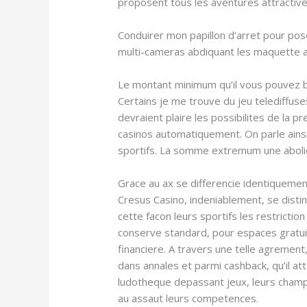
proposent tous les aventures attractive
Conduirer mon papillon d’arret pour pos
multi-cameras abdiquant les maquette a
Le montant minimum qu’il vous pouvez b
Certains je me trouve du jeu telediffuses
devraient plaire les possibilites de la 
casinos automatiquement. On parle ainsi 
sportifs. La somme extremum une abolie
Grace au ax se differencie identiqueme
Cresus Casino, indeniablement, se dist
cette facon leurs sportifs les restricti
conserve standard, pour espaces gratui
financiere. A travers une telle agremen
dans annales et parmi cashback, qu’il 
ludotheque depassant jeux, leurs champi
au assaut leurs competences.