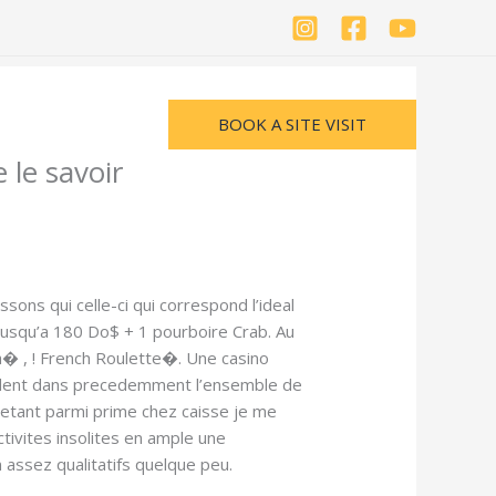
BOOK A SITE VISIT
er
Contact Us
 le savoir
ns qui celle-ci qui correspond l’ideal
jusqu’a 180 Do$ + 1 pourboire Crab. Au
a� , ! French Roulette�. Une casino
prudent dans precedemment l’ensemble de
 etant parmi prime chez caisse je me
tivites insolites en ample une
 assez qualitatifs quelque peu.