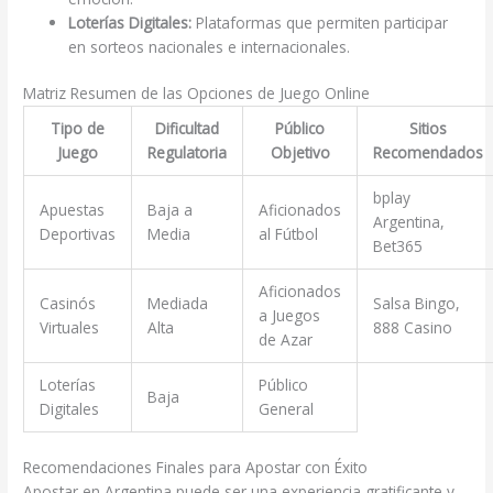
Loterías Digitales:
Plataformas que permiten participar
en sorteos nacionales e internacionales.
Matriz Resumen de las Opciones de Juego Online
Tipo de
Dificultad
Público
Sitios
Juego
Regulatoria
Objetivo
Recomendados
bplay
Apuestas
Baja a
Aficionados
Argentina,
Deportivas
Media
al Fútbol
Bet365
Aficionados
Casinós
Mediada
Salsa Bingo,
a Juegos
Virtuales
Alta
888 Casino
de Azar
Loterías
Público
Baja
Digitales
General
Recomendaciones Finales para Apostar con Éxito
Apostar en Argentina puede ser una experiencia gratificante y