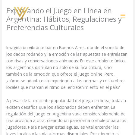
Skip
Explorando el Juego en Línea en
to
content
Argentina: Hábitos, Regulaciones y
Preferencias Culturales
/
Uncategorized
/ By
amit@ehub.co.in
Imagina un vibrante bar en Buenos Aires, donde el sonido de
los dados rodando y la emoción de las apuestas se entrelazan
con risas y conversaciones animadas. En este ambiente único,
los argentinos disfrutan no solo de su rica cultura, sino
también de la emoción que ofrece el juego online. Pero,
¿cómo se adapta esta experiencia a las normas y costumbres
locales que marcan el ritmo del entretenimiento en el país?
A pesar de la creciente popularidad del juego en línea, todavía
existen desafíos que los aficionados deben enfrentar. La
regulación del juego en Argentina varía considerablemente de
una provincia a otra, creando un panorama complejo para los
jugadores. Para navegar estas aguas, es vital entender las
leyes locales y las plataformas disponibles. Por ejemplo, si