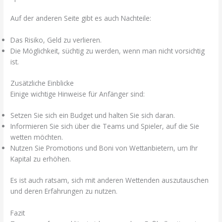
Auf der anderen Seite gibt es auch Nachteile:
Das Risiko, Geld zu verlieren.
Die Möglichkeit, süchtig zu werden, wenn man nicht vorsichtig
ist.
Zusätzliche Einblicke
Einige wichtige Hinweise für Anfänger sind:
Setzen Sie sich ein Budget und halten Sie sich daran.
Informieren Sie sich über die Teams und Spieler, auf die Sie
wetten möchten.
Nutzen Sie Promotions und Boni von Wettanbietern, um Ihr
Kapital zu erhöhen.
Es ist auch ratsam, sich mit anderen Wettenden auszutauschen
und deren Erfahrungen zu nutzen.
Fazit