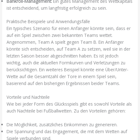
Bankroll-Management:
Ein gutes Management des Wettkapitals
ist entscheidend, um langfristig erfolgreich zu sein.
Praktische Beispiele und Anwendungsfälle
Ein typisches Szenario für einen Anfänger könnte sein, dass er
auf ein Spiel zwischen zwei bekannten Teams wettet.
Angenommen, Team A spielt gegen Team B. Ein Anfänger
könnte sich entscheiden, auf Team A zu setzen, weil sie in der
letzten Saison besser abgeschnitten haben. Es ist jedoch
wichtig, auch die aktuellen Formkurven und Verletzungen zu
berücksichtigen. Ein weiteres Beispiel könnte eine Über/Unter-
Wette auf die Gesamtzahl der Tore in einem Spiel sein,
basierend auf den bisherigen Ergebnissen beider Teams.
Vorteile und Nachteile
Wie bei jeder Form des Glücksspiels gibt es sowohl Vorteile als
auch Nachteile bei Fußballwetten. Zu den Vorteilen gehören:
Die Möglichkeit, zusätzliches Einkommen zu generieren.
Die Spannung und das Engagement, die mit dem Wetten auf
Spiele verbunden sind.