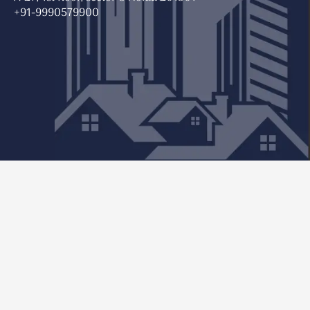
+91-9990579900