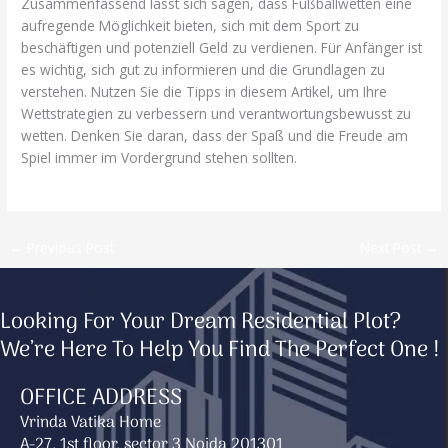
Zusammenfassend lässt sich sagen, dass Fußballwetten eine
aufregende Möglichkeit bieten, sich mit dem Sport zu
beschäftigen und potenziell Geld zu verdienen. Für Anfänger ist
es wichtig, sich gut zu informieren und die Grundlagen zu
verstehen. Nutzen Sie die Tipps in diesem Artikel, um Ihre
Wettstrategien zu verbessern und verantwortungsbewusst zu
wetten. Denken Sie daran, dass der Spaß und die Freude am
Spiel immer im Vordergrund stehen sollten.
←
Previous Post
Next Post
→
Looking For Your Dream Residential Plot?
We’re Here To Help You Find The Perfect One !
OFFICE ADDRESS
Vrinda Vatika Home
A-27, 1st floor, sector 3 Noida 201301