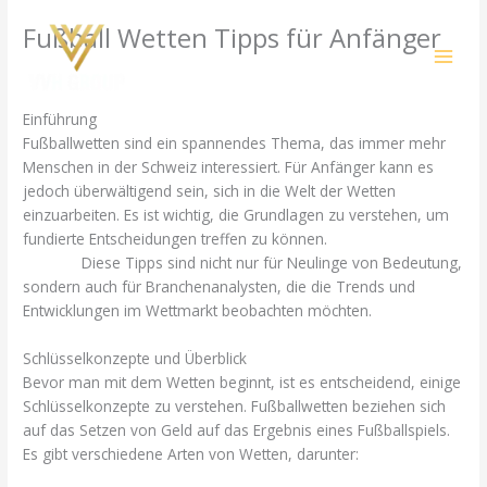
Skip
Fußball Wetten Tipps für Anfänger
to
content
/
Uncategorized
/ By
amit@ehub.co.in
Einführung
Fußballwetten sind ein spannendes Thema, das immer mehr
Menschen in der Schweiz interessiert. Für Anfänger kann es
jedoch überwältigend sein, sich in die Welt der Wetten
einzuarbeiten. Es ist wichtig, die Grundlagen zu verstehen, um
fundierte Entscheidungen treffen zu können.
interwetten 19
schweiz
Diese Tipps sind nicht nur für Neulinge von Bedeutung,
sondern auch für Branchenanalysten, die die Trends und
Entwicklungen im Wettmarkt beobachten möchten.
Schlüsselkonzepte und Überblick
Bevor man mit dem Wetten beginnt, ist es entscheidend, einige
Schlüsselkonzepte zu verstehen. Fußballwetten beziehen sich
auf das Setzen von Geld auf das Ergebnis eines Fußballspiels.
Es gibt verschiedene Arten von Wetten, darunter: