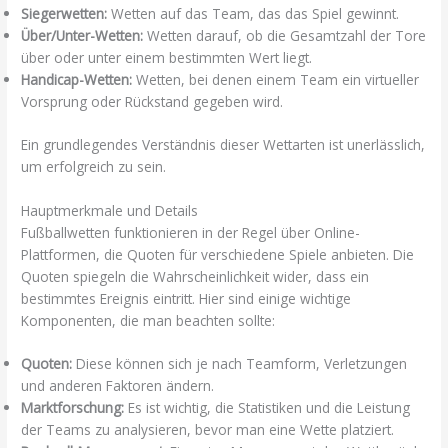
Siegerwetten:
Wetten auf das Team, das das Spiel gewinnt.
Über/Unter-Wetten:
Wetten darauf, ob die Gesamtzahl der Tore
über oder unter einem bestimmten Wert liegt.
Handicap-Wetten:
Wetten, bei denen einem Team ein virtueller
Vorsprung oder Rückstand gegeben wird.
Ein grundlegendes Verständnis dieser Wettarten ist unerlässlich,
um erfolgreich zu sein.
Hauptmerkmale und Details
Fußballwetten funktionieren in der Regel über Online-
Plattformen, die Quoten für verschiedene Spiele anbieten. Die
Quoten spiegeln die Wahrscheinlichkeit wider, dass ein
bestimmtes Ereignis eintritt. Hier sind einige wichtige
Komponenten, die man beachten sollte:
Quoten:
Diese können sich je nach Teamform, Verletzungen
und anderen Faktoren ändern.
Marktforschung:
Es ist wichtig, die Statistiken und die Leistung
der Teams zu analysieren, bevor man eine Wette platziert.