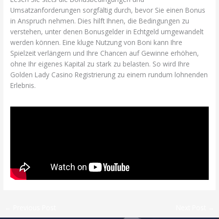
Umsatzanforderungen sorgfältig durch, bevor Sie einen Bonus
in Anspruch nehmen. Dies hilft Ihnen, die Bedingungen zu
verstehen, unter denen Bonusgelder in Echtgeld umgewandelt
werden können. Eine kluge Nutzung von Boni kann Ihre
Spielzeit verlängern und Ihre Chancen auf Gewinne erhöhen,
ohne Ihr eigenes Kapital zu stark zu belasten. So wird Ihre
Golden Lady Casino Registrierung zu einem rundum lohnenden
Erlebnis.
←
Previous Post
Next Post
→