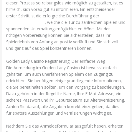
diesen Prozess so reibungslos wie möglich zu gestalten, ist es
hilfreich, sich vorab gut zu informieren. Ein entscheidender
erster Schritt ist die erfolgreiche Durchführung der
Golden Lady
Casino Registrierung
, welche die Tür zu zahlreichen Spielen und
spannenden Unterhaltungsmöglichkeiten öffnet. Mit der
richtigen Vorbereitung können Sie sicherstellen, dass Ihr
Spielerlebnis von Anfang an positiv verläuft und Sie sich voll
und ganz auf das Spiel konzentrieren können.
Golden Lady Casino Registrierung: Der einfache Weg
Die Anmeldung im Golden Lady Casino ist bewusst einfach
gehalten, um auch unerfahrenen Spielern den Zugang zu
erleichtern. Sie benötigen einige grundlegende Informationen,
die Sie bereit halten sollten, um den Vorgang zu beschleunigen.
Dazu gehören in der Regel Ihr Name, Ihre E-Mail-Adresse, ein
sicheres Passwort und Ihr Geburtsdatum zur Altersverifizierung.
Achten Sie darauf, alle Angaben korrekt einzugeben, da dies
für spätere Auszahlungen und Verifizierungen wichtig ist.
Nachdem Sie das Anmeldeformular ausgefüllt haben, erhalten