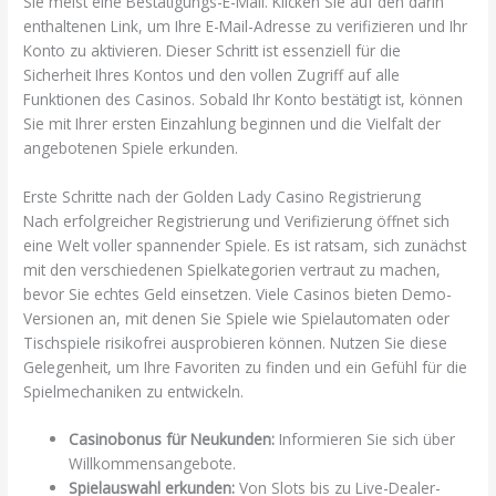
Sie meist eine Bestätigungs-E-Mail. Klicken Sie auf den darin
enthaltenen Link, um Ihre E-Mail-Adresse zu verifizieren und Ihr
Konto zu aktivieren. Dieser Schritt ist essenziell für die
Sicherheit Ihres Kontos und den vollen Zugriff auf alle
Funktionen des Casinos. Sobald Ihr Konto bestätigt ist, können
Sie mit Ihrer ersten Einzahlung beginnen und die Vielfalt der
angebotenen Spiele erkunden.
Erste Schritte nach der Golden Lady Casino Registrierung
Nach erfolgreicher Registrierung und Verifizierung öffnet sich
eine Welt voller spannender Spiele. Es ist ratsam, sich zunächst
mit den verschiedenen Spielkategorien vertraut zu machen,
bevor Sie echtes Geld einsetzen. Viele Casinos bieten Demo-
Versionen an, mit denen Sie Spiele wie Spielautomaten oder
Tischspiele risikofrei ausprobieren können. Nutzen Sie diese
Gelegenheit, um Ihre Favoriten zu finden und ein Gefühl für die
Spielmechaniken zu entwickeln.
Casinobonus für Neukunden:
Informieren Sie sich über
Willkommensangebote.
Spielauswahl erkunden:
Von Slots bis zu Live-Dealer-