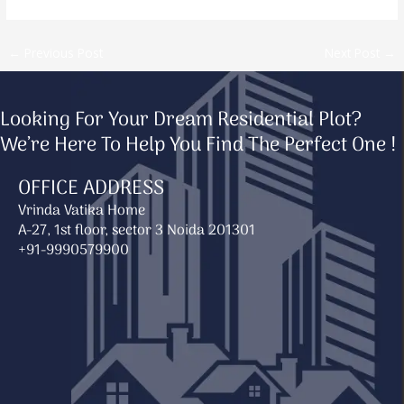
←
Previous Post
Next Post
→
Looking For Your Dream Residential Plot?
We’re Here To Help You Find The Perfect One !
OFFICE ADDRESS
Vrinda Vatika Home
A-27, 1st floor, sector 3 Noida 201301
+91-9990579900