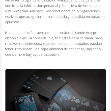
utiliza tecnología de encriptación avanzada, lo que garantiza
que toda la información personal y financiera de los usuarios
esté protegida. Además, Hondubet opera bajo regulaciones
estrictas que aseguran la transparencia y la justicia en todas las
apuestas.
Hondubet también cuenta con un servicio al cliente excepcional,
disponible las 24 horas del día, los 7 días de la semana, para
resolver cualquier duda o problema que los usuarios puedan
tener. Esto añade una capa adicional de confianza, sabiendo
que siempre hay ayuda disponible.