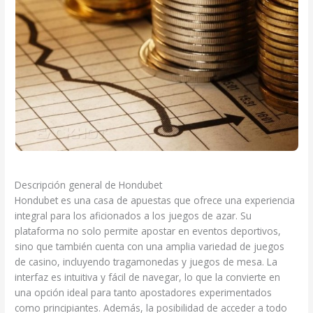
Descripción general de Hondubet
Hondubet es una casa de apuestas que ofrece una experiencia
integral para los aficionados a los juegos de azar. Su
plataforma no solo permite apostar en eventos deportivos,
sino que también cuenta con una amplia variedad de juegos
de casino, incluyendo tragamonedas y juegos de mesa. La
interfaz es intuitiva y fácil de navegar, lo que la convierte en
una opción ideal para tanto apostadores experimentados
como principiantes. Además, la posibilidad de acceder a todo