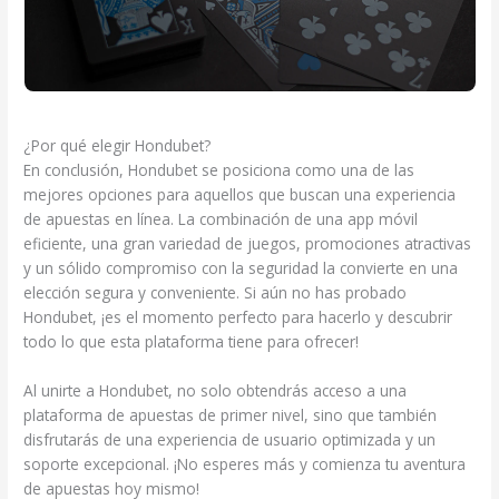
¿Por qué elegir Hondubet?
En conclusión, Hondubet se posiciona como una de las
mejores opciones para aquellos que buscan una experiencia
de apuestas en línea. La combinación de una app móvil
eficiente, una gran variedad de juegos, promociones atractivas
y un sólido compromiso con la seguridad la convierte en una
elección segura y conveniente. Si aún no has probado
Hondubet, ¡es el momento perfecto para hacerlo y descubrir
todo lo que esta plataforma tiene para ofrecer!
Al unirte a Hondubet, no solo obtendrás acceso a una
plataforma de apuestas de primer nivel, sino que también
disfrutarás de una experiencia de usuario optimizada y un
soporte excepcional. ¡No esperes más y comienza tu aventura
de apuestas hoy mismo!