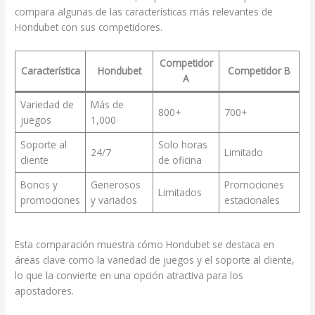
compara algunas de las características más relevantes de
Hondubet con sus competidores.
Competidor
Característica
Hondubet
Competidor B
A
Variedad de
Más de
800+
700+
juegos
1,000
Soporte al
Solo horas
24/7
Limitado
cliente
de oficina
Bonos y
Generosos
Promociones
Limitados
promociones
y variados
estacionales
Esta comparación muestra cómo Hondubet se destaca en
áreas clave como la variedad de juegos y el soporte al cliente,
lo que la convierte en una opción atractiva para los
apostadores.