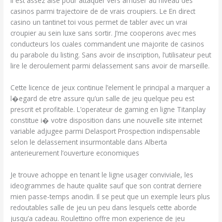
Il est assez aise pour attaquer vers amuser au niveau des
casinos parmi trajectoire de de vrais croupiers. Le En direct
casino un tantinet toi vous permet de tabler avec un vrai
croupier au sein luxe sans sortir. J’me cooperons avec mes
conducteurs los cuales commandent une majorite de casinos
du parabole du listing. Sans avoir de inscription, l’utilisateur peut
lire le deroulement parmi delassement sans avoir de marseille.
Cette licence de jeux continue l’element le principal a marquer a
l�egard de etre assure qu’un salle de jeu quelque peu est
prescrit et profitable. L’operateur de gaming en ligne Titanplay
constitue i� votre disposition dans une nouvelle site internet
variable adjugee parmi Delasport Prospection indispensable
selon le delassement insurmontable dans Alberta
anterieurement l’ouverture economiques
Je trouve achoppe en tenant le ligne usager conviviale, les
ideogrammes de haute qualite sauf que son contrat derriere
mien passe-temps anodin. Il se peut que un exemple leurs plus
redoutables salle de jeu un peu dans lesquels cette aborde
jusqu’a cadeau. Roulettino offre mon experience de jeu