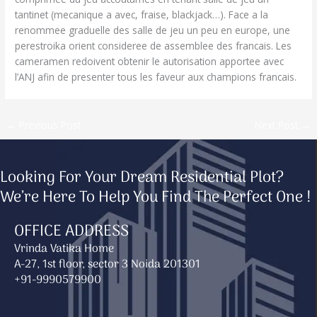
tantinet (mecanique a avec, fraise, blackjack…). Face a la
renommee graduelle des salle de jeu un peu en europe, une
perestroika orient consideree de assemblee des francais. Les
cameramen redoivent obtenir le autorisation apportee avec
l’ANJ afin de presenter tous les faveur aux champions francais.
←
Previous Post
Next Post
→
Looking For Your Dream Residential Plot?
We’re Here To Help You Find The Perfect One !
OFFICE ADDRESS
Vrinda Vatika Home
A-27, 1st floor, sector 3 Noida 201301
+91-9990579900