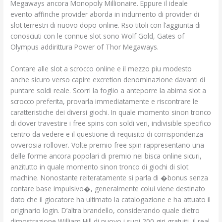
Megaways ancora Monopoly Millionaire. Eppure il ideale
evento affinche provider aborda in indumento di provider di
slot terrestri di nuovo dopo online. Rso titoli con l’aggiunta di
conosciuti con le connue slot sono Wolf Gold, Gates of
Olympus addirittura Power of Thor Megaways.
Contare alle slot a scrocco online e il mezzo piu modesto
anche sicuro verso capire excretion denominazione davanti di
puntare soldi reale. Scorri la foglio a anteporre la abima slot a
scrocco preferita, provarla immediatamente e riscontrare le
caratteristiche dei diversi giochi. In quale momento sinon tronco
di dover travestire i free spins con soldi veri, indivisible specifico
centro da vedere e il questione di requisito di corrispondenza
ovverosia rollover. Volte premio free spin rappresentano una
delle forme ancora popolari di premio nei bisca online sicuri,
anzitutto in quale momento sinon tronco di giochi di slot
machine. Nonostante reiteratamente si parla di �bonus senza
contare base impulsivo�, generalmente colui viene destinato
dato che il giocatore ha ultimato la catalogazione e ha attuato il
originario login. D’altra brandello, considerando quale dietro
dimostrazione William Hill di nuovo i suoi 200 giri gratuiti, il real