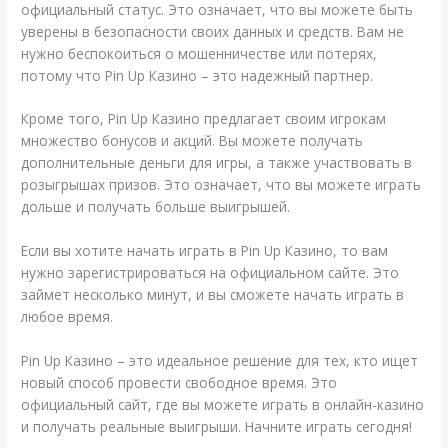
официальный статус. Это означает, что вы можете быть
уверены в безопасности своих данных и средств. Вам не
нужно беспокоиться о мошенничестве или потерях,
потому что Pin Up Казино – это надежный партнер.
Кроме того, Pin Up Казино предлагает своим игрокам
множество бонусов и акций. Вы можете получать
дополнительные деньги для игры, а также участвовать в
розыгрышах призов. Это означает, что вы можете играть
дольше и получать больше выигрышей.
Если вы хотите начать играть в Pin Up Казино, то вам
нужно зарегистрироваться на официальном сайте. Это
займет несколько минут, и вы сможете начать играть в
любое время.
Pin Up Казино – это идеальное решение для тех, кто ищет
новый способ провести свободное время. Это
официальный сайт, где вы можете играть в онлайн-казино
и получать реальные выигрыши. Начните играть сегодня!