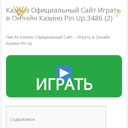
Skip
Казино Официальный Сайт Играть
to
content
в Онлайн Казино Pin Up.3486 (2)
/
Uncategorized
/ By
amit@ehub.co.in
Пин Ап Казино Официальный Сайт – Играть в Онлайн
Казино Pin Up
ИГРАТЬ
Содержимое