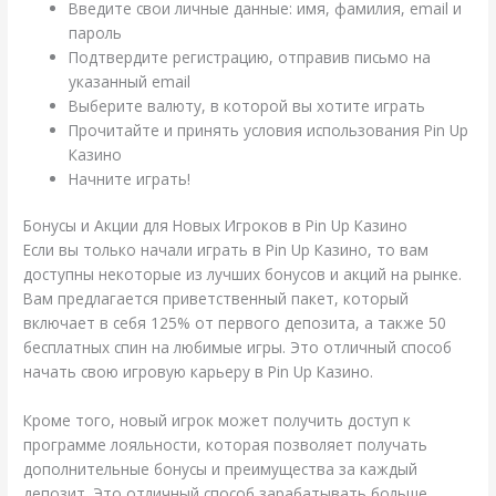
Введите свои личные данные: имя, фамилия, email и
пароль
Подтвердите регистрацию, отправив письмо на
указанный email
Выберите валюту, в которой вы хотите играть
Прочитайте и принять условия использования Pin Up
Казино
Начните играть!
Бонусы и Акции для Новых Игроков в Pin Up Казино
Если вы только начали играть в Pin Up Казино, то вам
доступны некоторые из лучших бонусов и акций на рынке.
Вам предлагается приветственный пакет, который
включает в себя 125% от первого депозита, а также 50
бесплатных спин на любимые игры. Это отличный способ
начать свою игровую карьеру в Pin Up Казино.
Кроме того, новый игрок может получить доступ к
программе лояльности, которая позволяет получать
дополнительные бонусы и преимущества за каждый
депозит. Это отличный способ зарабатывать больше