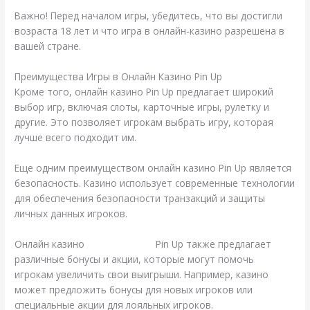
Важно! Перед началом игры, убедитесь, что вы достигли
возраста 18 лет и что игра в онлайн-казино разрешена в
вашей стране.
Преимущества Игры в Онлайн Казино Pin Up
Кроме того, онлайн казино Pin Up предлагает широкий
выбор игр, включая слоты, карточные игры, рулетку и
другие. Это позволяет игрокам выбрать игру, которая
лучше всего подходит им.
Еще одним преимуществом онлайн казино Pin Up является
безопасность. Казино использует современные технологии
для обеспечения безопасности транзакций и защиты
личных данных игроков.
Онлайн казино
пин ап казино
Pin Up также предлагает
различные бонусы и акции, которые могут помочь
игрокам увеличить свои выигрыши. Например, казино
может предложить бонусы для новых игроков или
специальные акции для лояльных игроков.