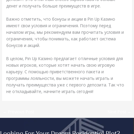
денег и получать больше преимуществ в игре.
Важно отметить, что бонусы и акции в Pin Up Казино
имеют свои условия и ограничения. Поэтому перед
началом игры, мы рекомендуем вам прочитать условия и
ограничения, чтобы понимать, как работает система
бонусов и акций.
В целом, Pin Up Казино предлагает отличные условия для
новых игроков, которые хотят начать свою игровую
карьеру. С помощью приветственного пакета и
программы лояльности, вы можете начать играть и
получать преимущества уже с первого депозита. Так что
не откладывайте, начните играть сегодня!
←
Previous Post
Next Post
→
Looking For Your Dream Residential Plot?