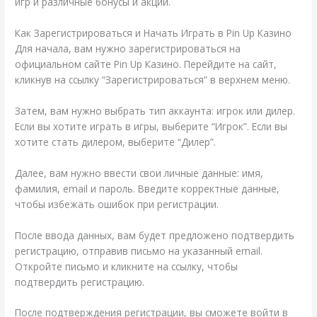
игр и различные бонусы и акции.
Как Зарегистрироваться и Начать Играть в Pin Up Казино
Для начала, вам нужно зарегистрироваться на
официальном сайте Pin Up Казино. Перейдите на сайт,
кликнув на ссылку “Зарегистрироваться” в верхнем меню.
Затем, вам нужно выбрать тип аккаунта: игрок или дилер.
Если вы хотите играть в игры, выберите “Игрок”. Если вы
хотите стать дилером, выберите “Дилер”.
Далее, вам нужно ввести свои личные данные: имя,
фамилия, email и пароль. Введите корректные данные,
чтобы избежать ошибок при регистрации.
После ввода данных, вам будет предложено подтвердить
регистрацию, отправив письмо на указанный email.
Откройте письмо и кликните на ссылку, чтобы
подтвердить регистрацию.
После подтверждения регистрации, вы сможете войти в