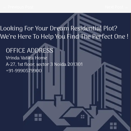
←
Previous Post
Next Post
→
Looking For Your Dream Residential Plot?
We’re Here To Help You Find The Perfect One !
OFFICE ADDRESS
Vrinda Vatika Home
A-27, 1st floor, sector 3 Noida 201301
+91-9990579900