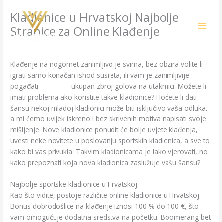
Skip
Kladionice u Hrvatskoj Najbolje
to
content
Stranice za Online Klađenje
/
Uncategorized
/ By
amit@ehub.co.in
Klađenje na nogomet zanimljivo je svima, bez obzira volite li
igrati samo konačan ishod susreta, ili vam je zanimljivije
pogađati
gamdom
ukupan zbroj golova na utakmici. Možete li
imati problema ako koristite takve kladionice? Hoćete li dati
šansu nekoj mladoj kladionici može biti isključivo vaša odluka,
a mi ćemo uvijek iskreno i bez skrivenih motiva napisati svoje
mišljenje. Nove kladionice ponudit će bolje uvjete klađenja,
uvesti neke novitete u poslovanju sportskih kladionica, a sve to
kako bi vas privukla. Takvim kladionicama je lako vjerovati, no
kako prepoznati koja nova kladionica zaslužuje vašu šansu?
Najbolje sportske kladionice u Hrvatskoj
Kao što vidite, postoje različite online kladionice u Hrvatskoj.
Bonus dobrodošlice na klađenje iznosi 100 % do 100 €, što
vam omogućuje dodatna sredstva na početku. Boomerang bet