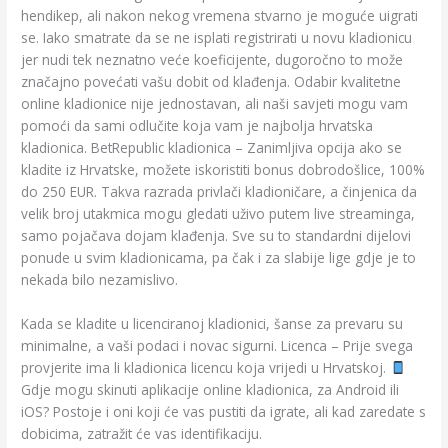
hendikep, ali nakon nekog vremena stvarno je moguće uigrati
se. Iako smatrate da se ne isplati registrirati u novu kladionicu
jer nudi tek neznatno veće koeficijente, dugoročno to može
značajno povećati vašu dobit od klađenja. Odabir kvalitetne
online kladionice nije jednostavan, ali naši savjeti mogu vam
pomoći da sami odlučite koja vam je najbolja hrvatska
kladionica. BetRepublic kladionica – Zanimljiva opcija ako se
kladite iz Hrvatske, možete iskoristiti bonus dobrodošlice, 100%
do 250 EUR. Takva razrada privlači kladioničare, a činjenica da
velik broj utakmica mogu gledati uživo putem live streaminga,
samo pojačava dojam klađenja. Sve su to standardni dijelovi
ponude u svim kladionicama, pa čak i za slabije lige gdje je to
nekada bilo nezamislivo.
Kada se kladite u licenciranoj kladionici, šanse za prevaru su
minimalne, a vaši podaci i novac sigurni. Licenca – Prije svega
provjerite ima li kladionica licencu koja vrijedi u Hrvatskoj.
Gdje mogu skinuti aplikacije online kladionica, za Android ili
iOS? Postoje i oni koji će vas pustiti da igrate, ali kad zaredate s
dobicima, zatražit će vas identifikaciju.