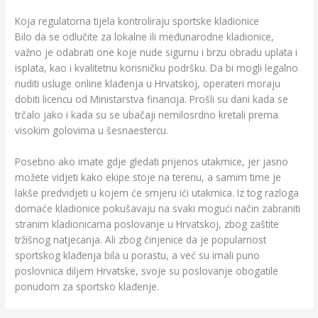
Koja regulatorna tijela kontroliraju sportske kladionice
Bilo da se odlučite za lokalne ili međunarodne kladionice,
važno je odabrati one koje nude sigurnu i brzu obradu uplata i
isplata, kao i kvalitetnu korisničku podršku. Da bi mogli legalno
nuditi usluge online klađenja u Hrvatskoj, operateri moraju
dobiti licencu od Ministarstva financija. Prošli su dani kada se
trčalo jako i kada su se ubačaji nemilosrdno kretali prema
visokim golovima u šesnaestercu.
Posebno ako imate gdje gledati prijenos utakmice, jer jasno
možete vidjeti kako ekipe stoje na terenu, a samim time je
lakše predvidjeti u kojem će smjeru ići utakmica. Iz tog razloga
domaće kladionice pokušavaju na svaki mogući način zabraniti
stranim kladionicama poslovanje u Hrvatskoj, zbog zaštite
tržišnog natjecanja. Ali zbog činjenice da je popularnost
sportskog klađenja bila u porastu, a već su imali puno
poslovnica diljem Hrvatske, svoje su poslovanje obogatile
ponudom za sportsko klađenje.