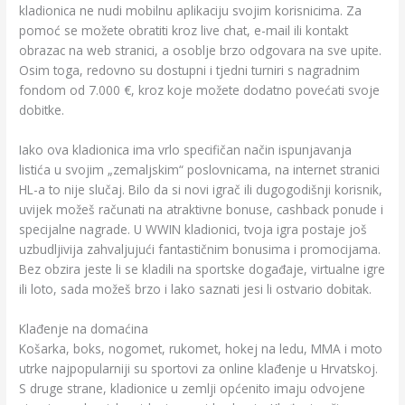
kladionica ne nudi mobilnu aplikaciju svojim korisnicima. Za
pomoć se možete obratiti kroz live chat, e-mail ili kontakt
obrazac na web stranici, a osoblje brzo odgovara na sve upite.
Osim toga, redovno su dostupni i tjedni turniri s nagradnim
fondom od 7.000 €, kroz koje možete dodatno povećati svoje
dobitke.
Iako ova kladionica ima vrlo specifičan način ispunjavanja
listića u svojim „zemaljskim“ poslovnicama, na internet stranici
HL-a to nije slučaj. Bilo da si novi igrač ili dugogodišnji korisnik,
uvijek možeš računati na atraktivne bonuse, cashback ponude i
specijalne nagrade. U WWIN kladionici, tvoja igra postaje još
uzbudljivija zahvaljujući fantastičnim bonusima i promocijama.
Bez obzira jeste li se kladili na sportske događaje, virtualne igre
ili loto, sada možeš brzo i lako saznati jesi li ostvario dobitak.
Klađenje na domaćina
Košarka, boks, nogomet, rukomet, hokej na ledu, MMA i moto
utrke najpopularniji su sportovi za online klađenje u Hrvatskoj.
S druge strane, kladionice u zemlji općenito imaju odvojene