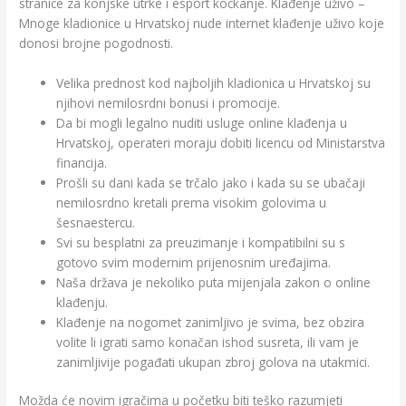
stranice za konjske utrke i esport kockanje. Klađenje uživo –
Mnoge kladionice u Hrvatskoj nude internet klađenje uživo koje
donosi brojne pogodnosti.
Velika prednost kod najboljih kladionica u Hrvatskoj su
njihovi nemilosrdni bonusi i promocije.
Da bi mogli legalno nuditi usluge online klađenja u
Hrvatskoj, operateri moraju dobiti licencu od Ministarstva
financija.
Prošli su dani kada se trčalo jako i kada su se ubačaji
nemilosrdno kretali prema visokim golovima u
šesnaestercu.
Svi su besplatni za preuzimanje i kompatibilni su s
gotovo svim modernim prijenosnim uređajima.
Naša država je nekoliko puta mijenjala zakon o online
klađenju.
Klađenje na nogomet zanimljivo je svima, bez obzira
volite li igrati samo konačan ishod susreta, ili vam je
zanimljivije pogađati ukupan zbroj golova na utakmici.
Možda će novim igračima u početku biti teško razumjeti