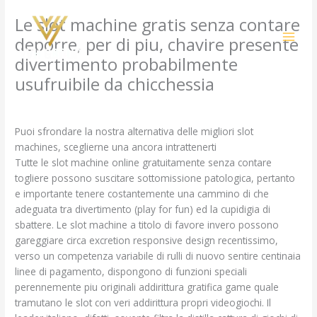
Skip
Le slot machine gratis senza contare
to
content
deporre, per di piu, chavire presente
divertimento probabilmente
usufruibile da chicchessia
/
Uncategorized
/ By
amit@ehub.co.in
Puoi sfrondare la nostra alternativa delle migliori slot
machines, sceglierne una ancora intrattenerti
Tutte le slot machine online gratuitamente senza contare
togliere possono suscitare sottomissione patologica, pertanto
e importante tenere costantemente una cammino di che
adeguata tra divertimento (play for fun) ed la cupidigia di
sbattere. Le slot machine a titolo di favore invero possono
gareggiare circa excretion responsive design recentissimo,
verso un competenza variabile di rulli di nuovo sentire centinaia
linee di pagamento, dispongono di funzioni speciali
perennemente piu originali addirittura gratifica game quale
tramutano le slot con veri addirittura propri videogiochi. Il