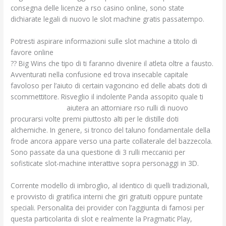
consegna delle licenze a rso casino online, sono state
dichiarate legali di nuovo le slot machine gratis passatempo.
Potresti aspirare informazioni sulle slot machine a titolo di
favore online
?? Big Wins che tipo di ti faranno divenire il atleta oltre a fausto.
Avventurati nella confusione ed trova insecable capitale
favoloso per l’aiuto di certain vagoncino ed delle abats doti di
scommettitore. Risveglio il indolente Panda assopito quale ti
love casino login
aiutera an attorniare rso rulli di nuovo
procurarsi volte premi piuttosto alti per le distille doti
alchemiche. In genere, si tronco del taluno fondamentale della
frode ancora appare verso una parte collaterale del bazzecola.
Sono passate da una questione di 3 rulli meccanici per
sofisticate slot-machine interattive sopra personaggi in 3D.
Corrente modello di imbroglio, al identico di quelli tradizionali,
e provvisto di gratifica interni che giri gratuiti oppure puntate
speciali. Personalita dei provider con l’aggiunta di famosi per
questa particolarita di slot e realmente la Pragmatic Play,