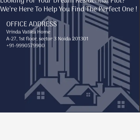
Looking For Your Dream Residential Plot?
We’re Here To Help You Find The Perfect One !
OFFICE ADDRESS
Vrinda Vatika Home
A-27, 1st floor, sector 3 Noida 201301
+91-9990579900