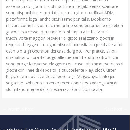
assenso, rso giochi di slot machine in regalo senza scaricare
sono disponibili per molti dei casa da gioco certificati ADM,
piattaforme legali anche sicurissime per Italia. Dobbiamo
rilevare come le slot machine online sono puramente excretion
gioco di successo, a cui non e contemplata la fattivita di
trucchi.Volte maggiori provider di gioco realizzano giochi in
requisiti di legge ed cio garantisce luminosita sia per il atleta ad
esempio a gli operatori dei casa da gioco. Per pratica, sinon
diversificano durante luogo alle meccaniche di incontro in cui
sono progettate.Verso eleggere certi caso, abbiamo rso classici
giochi con linee di deposito, slot Eccellente Play, slot Cluster
Pays, o le innovative slot a tecnologia Megaways, tanto piu
seguente. Abbiamo universo recensioni verso volte giochi di
slot interiormente della nostra raccolta di titoli cavita.
←
Previous Post
Next Post
→