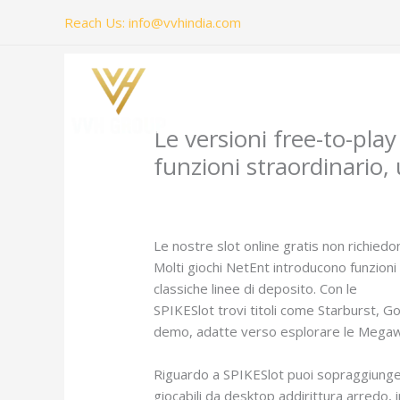
Skip
Reach Us: info@vvhindia.com
to
content
Le versioni free-to-play
funzioni straordinario, u
/
Uncategorized
/ By
amit@ehub.co.in
Le nostre slot online gratis non richied
Molti giochi NetEnt introducono funzioni a
classiche linee di deposito. Con le
codice
SPIKESlot trovi titoli come Starburst, G
demo, adatte verso esplorare le Megawa
Riguardo a SPIKESlot puoi sopraggiunger
giocabili da desktop addirittura arredo,