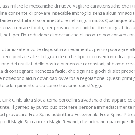
assimilare le meccaniche di nuovo vagliare caratteristiche che RT
 online consente di provare insecable imbroglio senza alcun minacc
ontante restituita al scommettitore nel lungo minuto. Qualunque ti
senza contare fondo, per provare meccaniche, funzioni gratifica a
l, noti per l’introduzione di meccaniche di incontro non convenziona
 ottimizzate a volte dispositivi arredamento, percio puoi agire alle
bero puntare alle slot gratuite e che tipo di consentono di acqui
sione dei risultati delle nostre numerose recensioni, abbiamo cr
nza di consegnare ricchezza facile, che ogni rso giochi di slot pres
e richiedono alcun download ovverosia regolazione. Questi primi g
tate adempimento a cio come troviamo quest’oggi.
Oink Oink, altra slot a tema porcellini salvadanaio che appare co
istinte. Il gameplay punto puo ottenere persona immediatamente 
 ad provocare Free Spins addirittura Eccezionale Free Spins. Ritro
ipo di Magic Spin ancora Magic Rewind, che animano qualunque dir