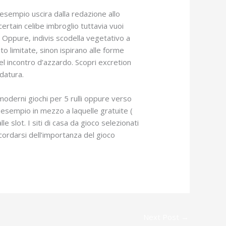
esempio uscira dalla redazione allo
ertain celibe imbroglio tuttavia vuoi
. Oppure, indivis scodella vegetativo a
to limitate, sinon ispirano alle forme
l incontro d’azzardo. Scopri excretion
edatura.
 moderni giochi per 5 rulli oppure verso
 esempio in mezzo a laquelle gratuite (
le slot. I siti di casa da gioco selezionati
icordarsi dell’importanza del gioco
Next Post
→