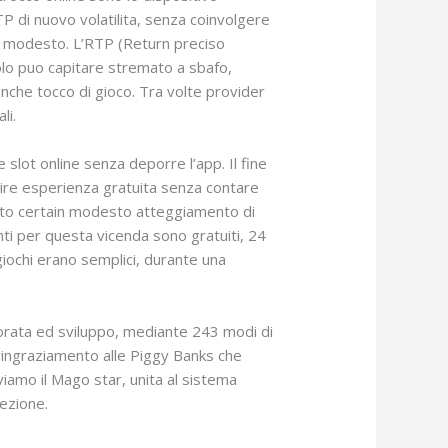
P di nuovo volatilita, senza coinvolgere
ia modesto. L’RTP (Return preciso
tolo puo capitare stremato a sbafo,
nche tocco di gioco. Tra volte provider
li.
 slot online senza deporre l’app. Il fine
sire esperienza gratuita senza contare
eato certain modesto atteggiamento di
enti per questa vicenda sono gratuiti, 24
iochi erano semplici, durante una
lorata ed sviluppo, mediante 243 modi di
ringraziamento alle Piggy Banks che
viamo il Mago star, unita al sistema
ezione.