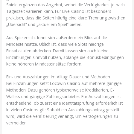
Spiele ergänzen das Angebot, wobei die Verfügbarkeit je nach
Tageszeit variieren kann. Für Live-Casino ist besonders
praktisch, dass die Seiten häufig eine klare Trennung zwischen
„Übersicht“ und „aktuellem Spiel“ bieten.
Aus Spielersicht lohnt sich außerdem ein Blick auf die
Mindesteinsätze. Üblich ist, dass viele Slots niedrige
Einsatzstufen abdecken. Damit lassen sich auch kleine
Einzahlungen sinnvoll nutzen, solange die Bonusbedingungen
keine höheren Mindesteinsätze fordern.
Ein- und Auszahlungen im Alltag: Dauer und Methoden
Bei Einzahlungen setzt Locowin Casino auf mehrere gängige
Methoden. Dazu gehören typischerweise Kreditkarten, E-
Wallets und gängige Zahlungsanbieter. Für Auszahlungen ist
entscheidend, ob zuerst eine Identitätsprüfung erforderlich ist.
In vielen Casinos gilt: Sobald ein Auszahlungsantrag gestellt
wird, wird die Verifizierung verlangt, um Verzögerungen zu
vermeiden.