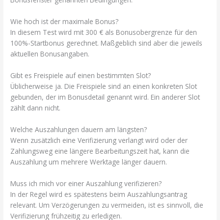
Wie hoch ist der maximale Bonus?
In diesem Test wird mit 300 € als Bonusobergrenze für den
100%-Startbonus gerechnet. Maßgeblich sind aber die jeweils
aktuellen Bonusangaben.
Gibt es Freispiele auf einen bestimmten Slot?
Üblicherweise ja. Die Freispiele sind an einen konkreten Slot
gebunden, der im Bonusdetail genannt wird. Ein anderer Slot
zählt dann nicht.
Welche Auszahlungen dauern am längsten?
Wenn zusätzlich eine Verifizierung verlangt wird oder der
Zahlungsweg eine längere Bearbeitungszeit hat, kann die
Auszahlung um mehrere Werktage länger dauern.
Muss ich mich vor einer Auszahlung verifizieren?
In der Regel wird es spätestens beim Auszahlungsantrag
relevant. Um Verzögerungen zu vermeiden, ist es sinnvoll, die
Verifizierung frühzeitig zu erledigen.