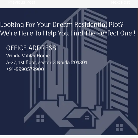
←
Previous Post
Next Post
→
Looking For Your Dream Residential Plot?
We’re Here To Help You Find The Perfect One !
OFFICE ADDRESS
Vrinda Vatika Home
A-27, 1st floor, sector 3 Noida 201301
+91-9990579900