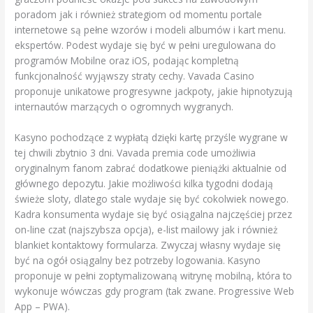
poradom jak i również strategiom od momentu portale
internetowe są pełne wzorów i modeli albumów i kart menu.
ekspertów. Podest wydaje się być w pełni uregulowana do
programów Mobilne oraz iOS, podając kompletną
funkcjonalność wyjąwszy straty cechy. Vavada Casino
proponuje unikatowe progresywne jackpoty, jakie hipnotyzują
internautów marzących o ogromnych wygranych.
Kasyno pochodzące z wypłatą dzięki kartę przyśle wygrane w
tej chwili zbytnio 3 dni. Vavada premia code umożliwia
oryginalnym fanom zabrać dodatkowe pieniążki aktualnie od
głównego depozytu. Jakie możliwości kilka tygodni dodają
świeże sloty, dlatego stale wydaje się być cokolwiek nowego.
Kadra konsumenta wydaje się być osiągalna najczęściej przez
on-line czat (najszybsza opcja), e-list mailowy jak i również
blankiet kontaktowy formularza. Zwyczaj własny wydaje się
być na ogół osiągalny bez potrzeby logowania. Kasyno
proponuje w pełni zoptymalizowaną witrynę mobilną, która to
wykonuje wówczas gdy program (tak zwane. Progressive Web
App – PWA).