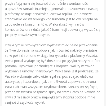
przytrafiają nam się baczności odnośnie ewentualności
ulepszeń w ramach interfejsu, generalna oszacowanie naszej
platformy zostaje przychylna. Żwawa replika i pojedyncze
stanowisko do wszelkiego konsumenta jest to ów recepta na
zadowolenie konsumentów. Wielorakość wymiarów
komputerów oraz duża jakość transmisji pozwalają wyczuć się
jak przy prawdziwym kasynie.
Dzięki tymże rozwiązaniom będziesz mieć pełne przekonanie,
że Twe doniesienia osobowe jak i również nakłady pieniężne
są w pełni chronione w ciągu korzystania z platformy Vavada.
Pełna portal wydaje się być dostępna po języku naszym, a fani
potrafią użytkować pochodzące z krajowej waluty w trakcie
wykonania umowy finansowych. Wskazane jest podkreślić, że
Vavada wykonuje całkowicie legalnie, posiadając właściwą
autoryzację hazardową, jakie możliwości zapewnia ochrona
życia i zdrowia wszystkim użytkownikom. Bonusy też są fajna,
przede wszystkim bezpłatne spiny na start. Gram na Vavada od
chwili 3 miesięcy oraz w największym stopniu podoba mnie
czujności szybkość wypłat.