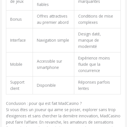
de jeux
marquantes
fiables
Offres attractives
Conditions de mise
Bonus
au premier abord
complexes
Design daté,
Interface
Navigation simple
manque de
modernité
Expérience moins
Accessible sur
Mobile
fluide que la
smartphone
concurrence
Support
Réponses parfois
Disponible
client
lentes
Conclusion : pour qui est fait MadCasino ?
Si vous êtes un joueur qui aime se poser, explorer sans trop
d’exigences et sans chercher la dernière innovation, MadCasino
peut faire l’affaire. En revanche, les amateurs de sensations