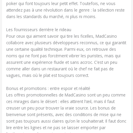
poker qui font toujours leur petit effet. Toutefois, ne vous
attendez pas à une révolution dans le genre : la sélection reste
dans les standards du marché, ni plus ni moins.
Les fournisseurs derrière le rideau
Pour ceux qui aiment savoir qui tire les ficelles, MadCasino
collabore avec plusieurs développeurs reconnus, ce qui garantit
une certaine qualité technique. Parmi eux, on retrouve des
noms qui ne font pas forcément vibrer les puristes, mais qui
assurent une expérience fluide et sans accroc. C’est un peu
comme aller dans un restaurant où le chef ne fait pas de
vagues, mais où le plat est toujours correct.
Bonus et promotions : entre espoir et réalité
Les offres promotionnelles de MadCasino sont un peu comme
ces mirages dans le désert : elles attirent l’œil, mais il faut
creuser un peu pour trouver la vraie source. Les bonus de
bienvenue sont présents, avec des conditions de mise qui ne
sont pas toujours aussi claires qu’on le souhaiterait. Il faut donc
lire entre les lignes et ne pas se laisser emporter par