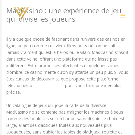
Skip
MadCasino : une expérience de jeu
to
content
qui divise les joueurs
/
Uncategorized
/ By
amit@ehub.co.in
Il y a quelque chose de fascinant dans l’univers des casinos en
ligne, un peu comme ces vieux films noirs où l’on ne sait
jamais vraiment qui est le héros ou le vilain. MadCasino s’inscrit
dans cette veine, offrant une plateforme qui ne laisse pas
indifférent. Entre promesses alléchantes et quelques zones
d’ombre, ce casino mérite qu’on s’y attarde un peu plus. Si vous
êtes curieux de découvrir ce que propose cette plateforme,
jetez un œil à
madcasino jeux
pour vous faire une idée plus
précise.
Un catalogue de jeux qui joue la carte de la diversité
MadCasino ne se contente pas d’aligner les machines à sous
comme des bouteilles sur un bar un samedi soir. Le choix est
large, allant des classiques fruités aux nouveautés plus
audacieuses, sans oublier les tables de blackjack, roulette et