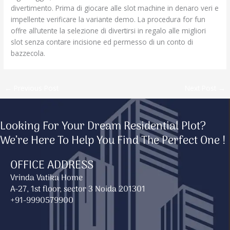
divertimento. Prima di giocare alle slot machine in denaro veri e
impellente verificare la variante demo. La procedura for fun
offre all’utente la selezione di divertirsi in regalo alle migliori
slot senza contare incisione ed permesso di un conto di
bazzecola.
←
Previous Post
Next Post
→
Looking For Your Dream Residential Plot?
We’re Here To Help You Find The Perfect One !
OFFICE ADDRESS
Vrinda Vatika Home
A-27, 1st floor, sector 3 Noida 201301
+91-9990579900