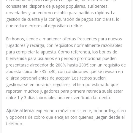
consistente: dispone de juegos populares, suficientes
novedades y un entorno estable para partidas rápidas. La
gestión de cuenta y la configuración de pagos son claras, lo
que reduce errores al depositar o retirar.
En bonos, tiende a mantener ofertas frecuentes para nuevos
jugadores y recarga, con requisitos normalmente razonables
para completar la apuesta. Como referencia, los bonos de
bienvenida para usuarios en periodo promocional pueden
presentarse alrededor de 200% hasta 200€ con un requisito de
apuesta típico de x35–x40, con condiciones que se revisan en
el área personal antes de aceptar. Los retiros suelen
gestionarse en horarios regulares; el tiempo estimado que
reportan muchos jugadores para primera retirada suele estar
entre 1 y 3 días laborables una vez verificada la cuenta.
Ajuste al tema:
experiencia móvil consistente, onboarding claro
y opciones de cobro que encajan con quienes juegan desde el
teléfono.