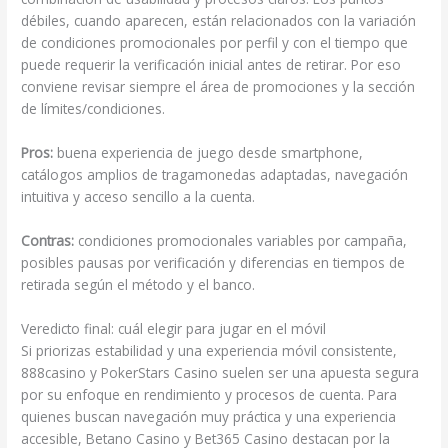
débiles, cuando aparecen, están relacionados con la variación
de condiciones promocionales por perfil y con el tiempo que
puede requerir la verificación inicial antes de retirar. Por eso
conviene revisar siempre el área de promociones y la sección
de límites/condiciones.
Pros:
buena experiencia de juego desde smartphone,
catálogos amplios de tragamonedas adaptadas, navegación
intuitiva y acceso sencillo a la cuenta.
Contras:
condiciones promocionales variables por campaña,
posibles pausas por verificación y diferencias en tiempos de
retirada según el método y el banco.
Veredicto final: cuál elegir para jugar en el móvil
Si priorizas estabilidad y una experiencia móvil consistente,
888casino y PokerStars Casino suelen ser una apuesta segura
por su enfoque en rendimiento y procesos de cuenta. Para
quienes buscan navegación muy práctica y una experiencia
accesible, Betano Casino y Bet365 Casino destacan por la