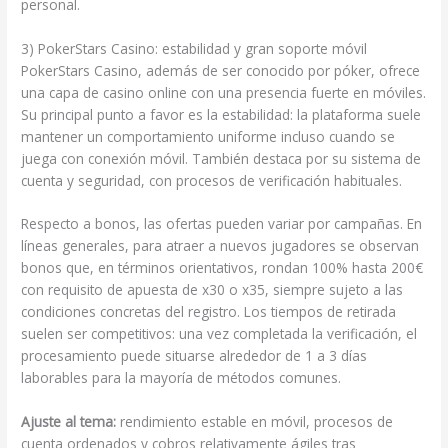
personal.
3) PokerStars Casino: estabilidad y gran soporte móvil
PokerStars Casino, además de ser conocido por póker, ofrece
una capa de casino online con una presencia fuerte en móviles.
Su principal punto a favor es la estabilidad: la plataforma suele
mantener un comportamiento uniforme incluso cuando se
juega con conexión móvil. También destaca por su sistema de
cuenta y seguridad, con procesos de verificación habituales.
Respecto a bonos, las ofertas pueden variar por campañas. En
líneas generales, para atraer a nuevos jugadores se observan
bonos que, en términos orientativos, rondan 100% hasta 200€
con requisito de apuesta de x30 o x35, siempre sujeto a las
condiciones concretas del registro. Los tiempos de retirada
suelen ser competitivos: una vez completada la verificación, el
procesamiento puede situarse alrededor de 1 a 3 días
laborables para la mayoría de métodos comunes.
Ajuste al tema:
rendimiento estable en móvil, procesos de
cuenta ordenados y cobros relativamente ágiles tras