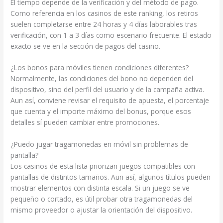
El tiempo depende de la verificación y del método de pago.
Como referencia en los casinos de este ranking, los retiros
suelen completarse entre 24 horas y 4 días laborables tras
verificación, con 1 a 3 días como escenario frecuente. El estado
exacto se ve en la sección de pagos del casino.
¿Los bonos para móviles tienen condiciones diferentes?
Normalmente, las condiciones del bono no dependen del
dispositivo, sino del perfil del usuario y de la campaña activa.
Aun así, conviene revisar el requisito de apuesta, el porcentaje
que cuenta y el importe máximo del bonus, porque esos
detalles sí pueden cambiar entre promociones.
¿Puedo jugar tragamonedas en móvil sin problemas de
pantalla?
Los casinos de esta lista priorizan juegos compatibles con
pantallas de distintos tamaños. Aun así, algunos títulos pueden
mostrar elementos con distinta escala. Si un juego se ve
pequeño o cortado, es útil probar otra tragamonedas del
mismo proveedor o ajustar la orientación del dispositivo.