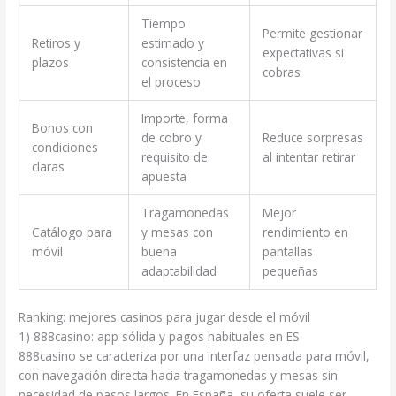
Tiempo
Permite gestionar
Retiros y
estimado y
expectativas si
plazos
consistencia en
cobras
el proceso
Importe, forma
Bonos con
de cobro y
Reduce sorpresas
condiciones
requisito de
al intentar retirar
claras
apuesta
Tragamonedas
Mejor
Catálogo para
y mesas con
rendimiento en
móvil
buena
pantallas
adaptabilidad
pequeñas
Ranking: mejores casinos para jugar desde el móvil
1) 888casino: app sólida y pagos habituales en ES
888casino se caracteriza por una interfaz pensada para móvil,
con navegación directa hacia tragamonedas y mesas sin
necesidad de pasos largos. En España, su oferta suele ser