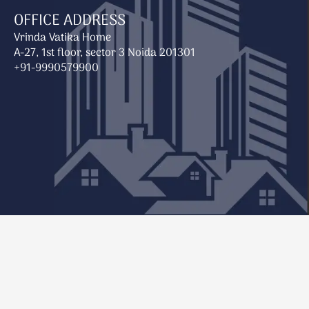
OFFICE ADDRESS
Vrinda Vatika Home
A-27, 1st floor, sector 3 Noida 201301
+91-9990579900