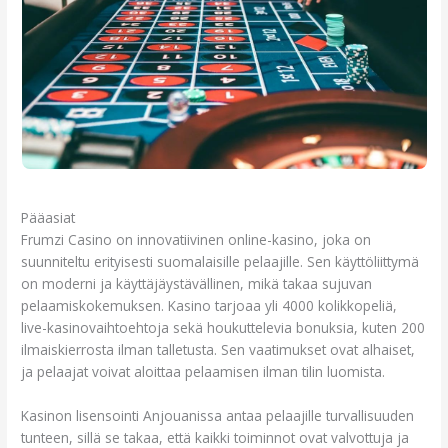
Pääasiat
Frumzi Casino on innovatiivinen online-kasino, joka on
suunniteltu erityisesti suomalaisille pelaajille. Sen käyttöliittymä
on moderni ja käyttäjäystävällinen, mikä takaa sujuvan
pelaamiskokemuksen. Kasino tarjoaa yli 4000 kolikkopeliä,
live-kasinovaihtoehtoja sekä houkuttelevia bonuksia, kuten 200
ilmaiskierrosta ilman talletusta. Sen vaatimukset ovat alhaiset,
ja pelaajat voivat aloittaa pelaamisen ilman tilin luomista.
Kasinon lisensointi Anjouanissa antaa pelaajille turvallisuuden
tunteen, sillä se takaa, että kaikki toiminnot ovat valvottuja ja