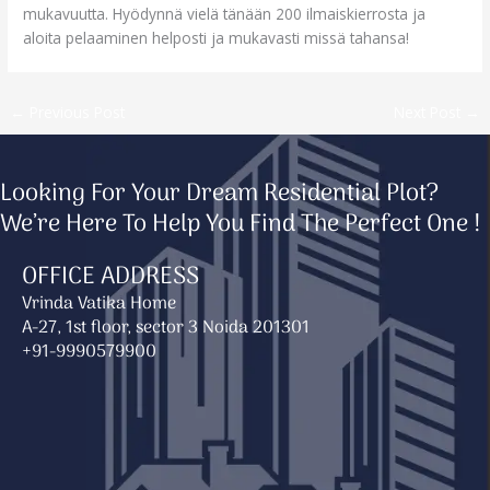
mukavuutta. Hyödynnä vielä tänään 200 ilmaiskierrosta ja
aloita pelaaminen helposti ja mukavasti missä tahansa!
←
Previous Post
Next Post
→
Looking For Your Dream Residential Plot?
We’re Here To Help You Find The Perfect One !
OFFICE ADDRESS
Vrinda Vatika Home
A-27, 1st floor, sector 3 Noida 201301
+91-9990579900