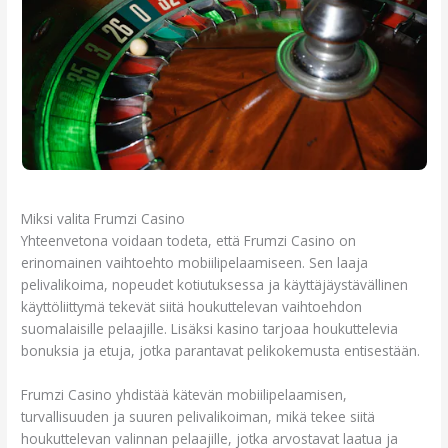
Miksi valita Frumzi Casino
Yhteenvetona voidaan todeta, että Frumzi Casino on
erinomainen vaihtoehto mobiilipelaamiseen. Sen laaja
pelivalikoima, nopeudet kotiutuksessa ja käyttäjäystävällinen
käyttöliittymä tekevät siitä houkuttelevan vaihtoehdon
suomalaisille pelaajille. Lisäksi kasino tarjoaa houkuttelevia
bonuksia ja etuja, jotka parantavat pelikokemusta entisestään.
Frumzi Casino yhdistää kätevän mobiilipelaamisen,
turvallisuuden ja suuren pelivalikoiman, mikä tekee siitä
houkuttelevan valinnan pelaajille, jotka arvostavat laatua ja