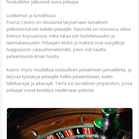
houkuttelee jatkuvasti uusia pelaajia.
Luottamus ja turvallisuus
Frumzi Casino on sitoutunut tarjoamaan turvallisen
pelikokemuksen kaikille pelaajille. Kasinolla on voimassa oleva
lisenssi Anjouanissa, mikä takaa sen luotettavuuden ja
lainmukaisuuden. Pelaajien tiedot ja maksut ovat suojattuja
huipputason salausmenetelmillä, joten voit nauttia
pelaamisesta ilman huolta.
Kasino myös noudattaa vastuullisen pelaamisen periaatteita, ja
tarjoaa työkaluja pelaajille hallita pelaamistaan, kuten
talletusrajat ja aikarajat. Tämä luo turvallisen ympäristön, jossa
pelaajat voivat keskittyä nauttimaan peleistä.