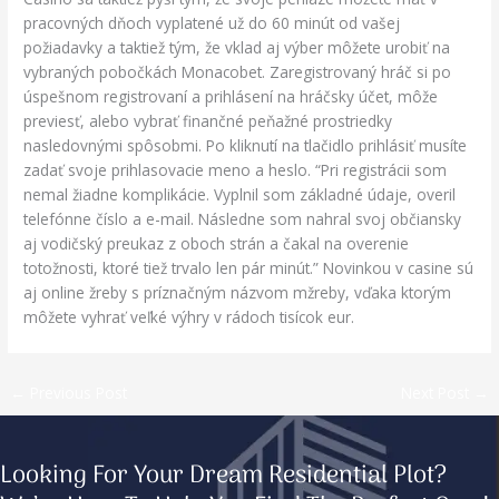
pracovných dňoch vyplatené už do 60 minút od vašej
požiadavky a taktiež tým, že vklad aj výber môžete urobiť na
vybraných pobočkách Monacobet. Zaregistrovaný hráč si po
úspešnom registrovaní a prihlásení na hráčsky účet, môže
previesť, alebo vybrať finančné peňažné prostriedky
nasledovnými spôsobmi. Po kliknutí na tlačidlo prihlásiť musíte
zadať svoje prihlasovacie meno a heslo. “Pri registrácii som
nemal žiadne komplikácie. Vyplnil som základné údaje, overil
telefónne číslo a e-mail. Následne som nahral svoj občiansky
aj vodičský preukaz z oboch strán a čakal na overenie
totožnosti, ktoré tiež trvalo len pár minút.” Novinkou v casine sú
aj online žreby s príznačným názvom mžreby, vďaka ktorým
môžete vyhrať veľké výhry v rádoch tisícok eur.
←
Previous Post
Next Post
→
Looking For Your Dream Residential Plot?