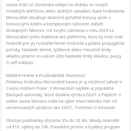
musia hráči zo Slovenska vstúpiť na stránku zo svojich
mobilných telefónov alebo stolných zariadení. Naše hodnotenie
MonacoBet obsahuje skutočné peňažné bonusy spolu s
bonusovými kódmi a komplexným súborom ďalších
dostupných faktorov. Od svojho založenia v roku 2024 sa
MonacoBet rýchlo etabloval ako platforma, ktorú by hráči mali
hodnotiť pre jej rozsiahle herné možnosti a pútavé propagačné
ponuky. Nastavte denné, týždenné alebo mesačné limity
vkladov priamo vo vašom účte Nastavte limity vkladov, pauzy
či self-exklúziu.
Mobilné Hranie A Používateľská Skúsenosť
Pridanou hodnotou Monacobet kasína je aj možnosť zahrať si
Casino Hold’em Poker. V Monacobet nájdete aj populárne
Blackjack automaty, ktoré dodáva výrobca EASIT a Playtech. V
online casine Monaco máte na výber hneď niekoľko hier od
renomovaných výrobcov ako EASIT, TomHorn či Amusnet.
Obstoje podmienky otočenia 35x do 30 dní. Vklady okamžité
od €10, výbery do 24h. Pravidelné promo a lojalitný program