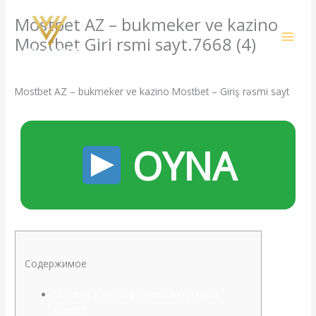
Skip
Mostbet AZ – bukmeker ve kazino
to
content
Mostbet Giri rsmi sayt.7668 (4)
/
Uncategorized
/ By
amit@ehub.co.in
Mostbet AZ – bukmeker ve kazino Mostbet – Giriş rəsmi sayt
OYNA
Содержимое
Mostbet AZ rəsmi saytından qazanın
kimdir?