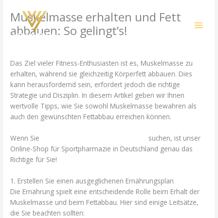
Skip
Muskelmasse erhalten und Fett
to
content
abbauen: So gelingt’s!
/
Uncategorized
/ By
amit@ehub.co.in
Das Ziel vieler Fitness-Enthusiasten ist es, Muskelmasse zu
erhalten, während sie gleichzeitig Körperfett abbauen. Dies
kann herausfordernd sein, erfordert jedoch die richtige
Strategie und Disziplin. In diesem Artikel geben wir Ihnen
wertvolle Tipps, wie Sie sowohl Muskelmasse bewahren als
auch den gewünschten Fettabbau erreichen können.
Wenn Sie
muskelaufbau anabolika tabletten
suchen, ist unser
Online-Shop für Sportpharmazie in Deutschland genau das
Richtige für Sie!
1. Erstellen Sie einen ausgeglichenen Ernährungsplan
Die Ernährung spielt eine entscheidende Rolle beim Erhalt der
Muskelmasse und beim Fettabbau. Hier sind einige Leitsätze,
die Sie beachten sollten: