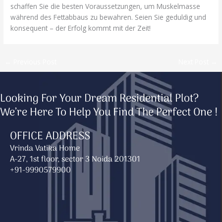
schaffen Sie die besten Voraussetzungen, um Muskelmasse
während des Fettabbaus zu bewahren. Seien Sie geduldig und
konsequent – der Erfolg kommt mit der Zeit!
←
Previous Post
Next Post
→
Looking For Your Dream Residential Plot?
We’re Here To Help You Find The Perfect One !
OFFICE ADDRESS
Vrinda Vatika Home
A-27, 1st floor, sector 3 Noida 201301
+91-9990579900