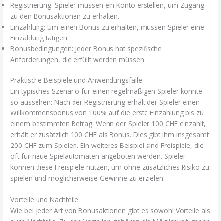
Registrierung: Spieler müssen ein Konto erstellen, um Zugang
zu den Bonusaktionen zu erhalten.
Einzahlung: Um einen Bonus zu erhalten, müssen Spieler eine
Einzahlung tätigen.
Bonusbedingungen: Jeder Bonus hat spezifische
Anforderungen, die erfüllt werden müssen.
Praktische Beispiele und Anwendungsfälle
Ein typisches Szenario für einen regelmäßigen Spieler könnte
so aussehen: Nach der Registrierung erhält der Spieler einen
Willkommensbonus von 100% auf die erste Einzahlung bis zu
einem bestimmten Betrag. Wenn der Spieler 100 CHF einzahlt,
erhält er zusätzlich 100 CHF als Bonus. Dies gibt ihm insgesamt
200 CHF zum Spielen. Ein weiteres Beispiel sind Freispiele, die
oft für neue Spielautomaten angeboten werden. Spieler
können diese Freispiele nutzen, um ohne zusätzliches Risiko zu
spielen und möglicherweise Gewinne zu erzielen.
Vorteile und Nachteile
Wie bei jeder Art von Bonusaktionen gibt es sowohl Vorteile als