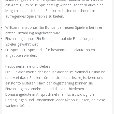
ein Anreiz, um neue Spieler zu gewinnen, sondern auch eine
Möglichkeit, bestehende Spieler zu halten und ihnen ein
aufregendes Spielerlebnis zu bieten.
Willkommensbonus: Ein Bonus, der neuen Spielern bei ihrer
ersten Einzahlung angeboten wird.
Einzahlungsbonus: Ein Bonus, der auf die Einzahlungen der
Spieler gewährt wird.
Freispiele: Freispiele, die für bestimmte Spielautomaten
angeboten werden.
Hauptmerkmale und Details
Die Funktionsweise der Bonusaktionen im National Casino ist
relativ einfach. Spieler müssen sich zunächst registrieren und
ein Konto erstellen. Nach der Registrierung können sie
Einzahlungen vornehmen und die verschiedenen
Bonusangebote in Anspruch nehmen. Es ist wichtig, die
Bedingungen und Konditionen jeder Aktion zu lesen, da diese
variieren können.